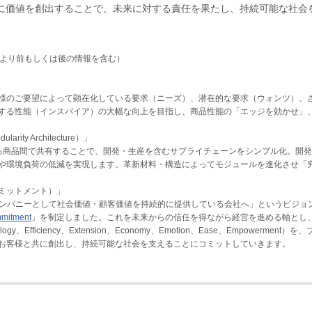
に価値を創出することで、未来に対する責任を果たし、持続可能な社会
期間より前もしくは後の情報を含む）
様のご要望によって顕在化している要求（ニーズ）、潜在的な要求（ウォンツ）、
する性能（インスパイア）の大幅な向上を目指し、商品性能の「エッジを効かせ」
rity Architecture）」
る商品間で共有することで、開発・生産を含むサプライチェーンをシンプル化。開
や環境負荷の低減を実現します。革新材料・構造によってモジュールを進化させ「
イトコミットメント）」
ンカンパニーとして社会価値・顧客価値を持続的に提供している会社へ」というビジョ
mmitment
」を制定しました。これを未来からの信任を得ながら経営を進める軸とし
ficiency、Extension、Economy、Emotion、Ease、Empowerment）を、
お客様と共に創出し、持続可能な社会を支えることにコミットしていきます。