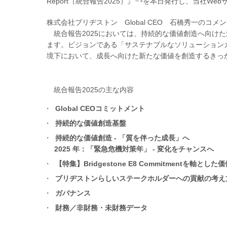
Report（統合報告2025）』
を本日発行し、当社Web
株式会社ブリヂストン Global CEO 石橋秀一のコメ
統合報告2025においては、持続的な価値創造へ向け
ます。ビジョンである「サステナブルなソリューション
境下において、成長へ向けた新たな価値を創造するきっ
統合報告2025の主な内容
Global CEOコミットメント
持続的な価値創造基盤
持続的な価値創造 - 「質を伴った成長」へ
2025 年：「緊急危機対策年」 - 変化をチャンスへ
【特集】Bridgestone E8 Commitmentを軸とした
ブリヂストンらしいステークホルダーへの貢献の考え
ガバナンス
財務／非財務・未財務データ