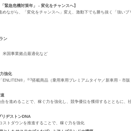
：「緊急危機対策年」 - 変化をチャンスへ】
進めながら、「変化をチャンスへ」変え、激動下でも勝ち抜く「強いブ
ラン
、米国事業拠点最適化など
力強化
※3
NLITEN®」
搭載商品（乗用車用プレミアムタイヤ／新車用・市販
加速
融合を進めることで、稼ぐ力を強化し、競争優位を獲得するとともに、
ブリヂストンDNA
コストダウンを推進することで、稼ぐ力を強化