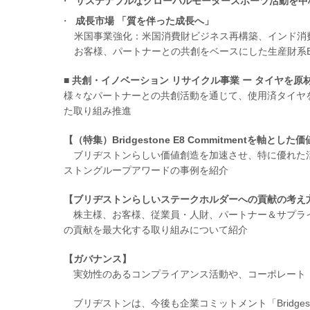
サステナブルなグローバルモータースポーツ活動を中
成長市場 「質を伴った成長へ」
米国事業強化：米国消費財ビジネス再構築、インド消
お客様、パートナーとの共創をベースにした生産財系B
■ 共創・イノベーション リサイクル事業 ー タイヤを原
様々なパートナーとの共創活動を通じて、使用済タイヤ
た取り組み推進
【（特集）Bridgestone E8 Commitmentを軸とした
ブリヂストンらしい価値創造を加速させ、特に優れた活
ストングループアワードの事例を紹介
【ブリヂストンらしいステークホルダーへの貢献の考え
株主様、お客様、従業員・人財、パートナー＆サプラ
の貢献を最大化する取り組みについて紹介
【ガバナンス】
実効性のあるコンプライアンス活動や、コーポレート
ブリヂストンは、今後も企業コミットメント「Bridgestone 