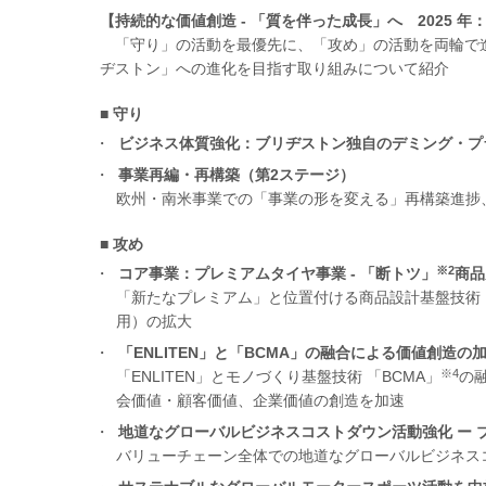
【持続的な価値創造 - 「質を伴った成長」へ 2025 年
「守り」の活動を最優先に、「攻め」の活動を両輪で
ヂストン」への進化を目指す取り組みについて紹介
■ 守り
ビジネス体質強化：ブリヂストン独自のデミング・プ
事業再編・再構築（第2ステージ）
欧州・南米事業での「事業の形を変える」再構築進捗
■ 攻め
※2
コア事業：プレミアムタイヤ事業 - 「断トツ」
商品
「新たなプレミアム」と位置付ける商品設計基盤技術「E
用）の拡大
「ENLITEN」と「BCMA」の融合による価値創造の
※4
「ENLITEN」とモノづくり基盤技術 「BCMA」
の
会価値・顧客価値、企業価値の創造を加速
地道なグローバルビジネスコストダウン活動強化 ー 
バリューチェーン全体での地道なグローバルビジネス