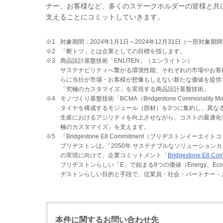
ナー、お客様など、多くのステークホルダーの皆様と共
支えることにコミットしていきます。
※1
対象期間：2024年1月1日～2024年12月31日（一部対象
※2
「断トツ」とは企業としての目標を指します。
※3
商品設計基盤技術「ENLITEN」（エンライトン）
サステナビリティへ繋がる環境性能、それぞれの市場やお客
らに当社が市場・お客様が想像もしえない新たな価値を提供
「究極のカスタマイズ」を実現する商品設計基盤技術。
※4
モノづくり基盤技術「BCMA（Bridgestone Commonality Modula
タイヤを構成するモジュール（部材）を3つに集約し、異な
生産におけるアジリティを向上させながら、コストの最適化
極のカスタマイズ」を支えます。
※5
「Bridgestone E8 Commitment（ブリヂストンイーエ
ブリヂストンは､「2050年 サステナブルなソリューショ
の実現に向けて、企業コミットメント「
Bridgestone E8 Co
ブリヂストンらしい「E」で始まる8つの価値（Energy、Ecology、Ef
ヂストンらしい目的と手段で、従業員・社会・パートナー・
本件に関するお問い合わせ先