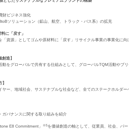
核としたサステナブルなプレミアムブランドの構築
費財ビジネス強化
toBソリューション（鉱山、航空、トラック・バス系）の拡充
材料に「戻す」
を「資源」としてゴムや原材料に「戻す」リサイクル事業の事業化に向
価値創造】
動をグローバルで共有する仕組みとして、グローバルTQM活動やブリ
方】
イヤー、地域社会、サステナブルな社会など、全てのステークホルダー
・ガバナンスに関する取り組みを紹介
※5
E8 Commitment」
を価値創造の軸として、従業員、社会、パー