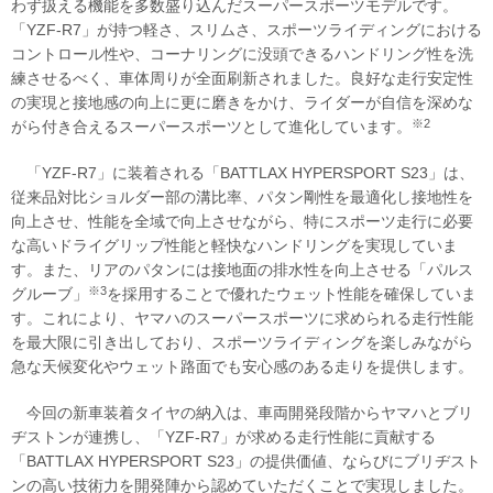
わず扱える機能を多数盛り込んだスーパースポーツモデルです。
「YZF-R7」が持つ軽さ、スリムさ、スポーツライディングにおける
コントロール性や、コーナリングに没頭できるハンドリング性を洗
練させるべく、車体周りが全面刷新されました。良好な走行安定性
の実現と接地感の向上に更に磨きをかけ、ライダーが自信を深めな
※2
がら付き合えるスーパースポーツとして進化しています。
「YZF-R7」に装着される「BATTLAX HYPERSPORT S23」は、
従来品対比ショルダー部の溝比率、パタン剛性を最適化し接地性を
向上させ、性能を全域で向上させながら、特にスポーツ走行に必要
な高いドライグリップ性能と軽快なハンドリングを実現していま
す。また、リアのパタンには接地面の排水性を向上させる「パルス
※3
グルーブ」
を採用することで優れたウェット性能を確保していま
す。これにより、ヤマハのスーパースポーツに求められる走行性能
を最大限に引き出しており、スポーツライディングを楽しみながら
急な天候変化やウェット路面でも安心感のある走りを提供します。
今回の新車装着タイヤの納入は、車両開発段階からヤマハとブリ
ヂストンが連携し、「YZF-R7」が求める走行性能に貢献する
「BATTLAX HYPERSPORT S23」の提供価値、ならびにブリヂスト
ンの高い技術力を開発陣から認めていただくことで実現しました。