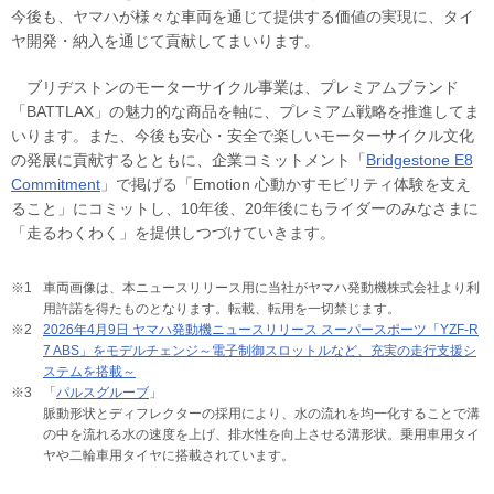
今後も、ヤマハが様々な車両を通じて提供する価値の実現に、タイ
ヤ開発・納入を通じて貢献してまいります。
ブリヂストンのモーターサイクル事業は、プレミアムブランド
「BATTLAX」の魅力的な商品を軸に、プレミアム戦略を推進してま
いります。また、今後も安心・安全で楽しいモーターサイクル文化
の発展に貢献するとともに、企業コミットメント「
Bridgestone E8
Commitment
」で掲げる「Emotion 心動かすモビリティ体験を支え
ること」にコミットし、10年後、20年後にもライダーのみなさまに
「走るわくわく」を提供しつづけていきます。
※1
車両画像は、本ニュースリリース用に当社がヤマハ発動機株式会社より利
用許諾を得たものとなります。転載、転用を一切禁じます。
※2
2026年4月9日 ヤマハ発動機ニュースリリース スーパースポーツ「YZF-R
7 ABS」をモデルチェンジ～電子制御スロットルなど、充実の走行支援シ
ステムを搭載～
※3
「
パルスグルーブ
」
脈動形状とディフレクターの採用により、水の流れを均一化することで溝
の中を流れる水の速度を上げ、排水性を向上させる溝形状。乗用車用タイ
ヤや二輪車用タイヤに搭載されています。