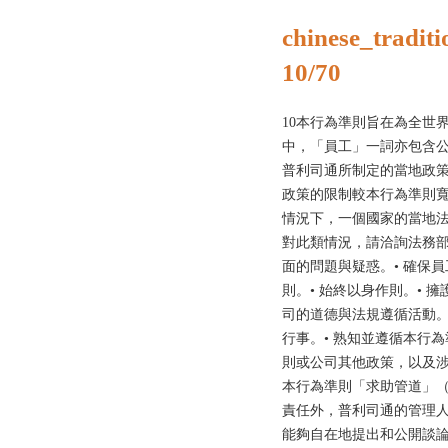
chinese_traditi
10/70
10本行為準則旨在為全世
中，「員工」一詞亦包含
普利司通所制定的當地政
政策的限制較本行為準則
情況下，一個國家的當地
對此類情況，請洽詢法務部
面的問題與疑惑。• 確保
則。• 始終以身作則。•
司的道德與法規遵循活動。
行事。• 熟知並遵循本行
則或公司其他政策，以及涉及道
本行為準則「求助管道」（
責任外，普利司通的管理人
能夠自在地提出和公開談