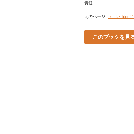
責任
元のページ
../index.html#
このブックを見