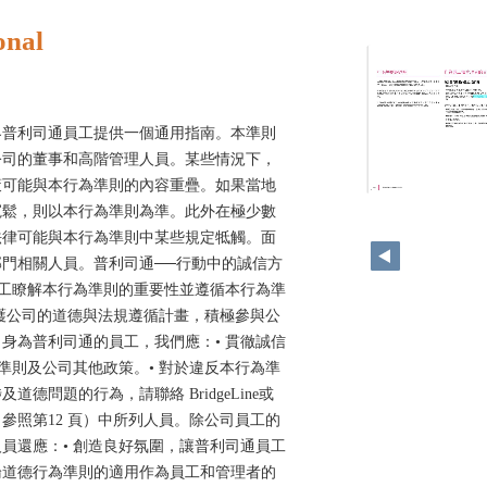
onal
界普利司通員工提供一個通用指南。本準則
公司的董事和高階管理人員。某些情況下，
策可能與本行為準則的內容重疊。如果當地
10
寬鬆，則以本行為準則為準。此外在極少數
法律可能與本行為準則中某些規定牴觸。面
門相關人員。普利司通──行動中的誠信方
員工瞭解本行為準則的重要性並遵循本行為準
 擁護公司的道德與法規遵循計畫，積極參與公
身為普利司通的員工，我們應：• 貫徹誠信
為準則及公司其他政策。• 對於違反本行為準
德問題的行為，請聯絡 BridgeLine或
參照第12 頁）中所列人員。除公司員工的
員還應：• 創造良好氛圍，讓普利司通員工
論道德行為準則的適用作為員工和管理者的