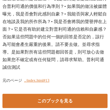
合普利司通的價值和行為準則？• 如果我的做法被媒體
曝光，我是否會對此感到自豪？• 我能否與家人輕鬆自
在地談及我的所作所為？• 我是否會將我的聲譽押在上
面？• 它是否有助於建立對普利司通的信賴和自豪感？
否如果這些問題中的任何一個的回答是否定的，該行
為可能會產生嚴重的後果。請不要去做。並尋求指
導。是如果對所有這些問題都回答是，則可放心去做
如果您不確定或有任何疑問，請尋求幫助。普利司通
誠信測試
元のページ
../index.html#13
このブックを見る