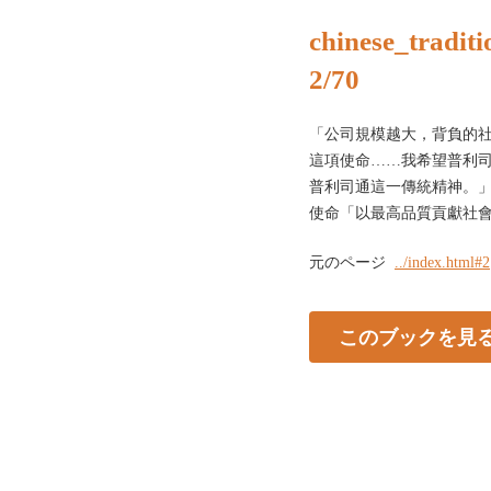
chinese_traditi
2/70
「公司規模越大，背負的
這項使命……我希望普利
普利司通這一傳統精神。」
使命「以最高品質貢獻社會。
元のページ
../index.html#2
このブックを見