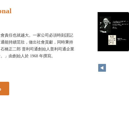
onal
社會責任也就越大。一家公司必須時刻謹記
司通能持續茁壯，做出社會貢獻，同時秉持
石橋正二郎 普利司通創始人普利司通企業
」由創始人於 1968 年撰寫。
る