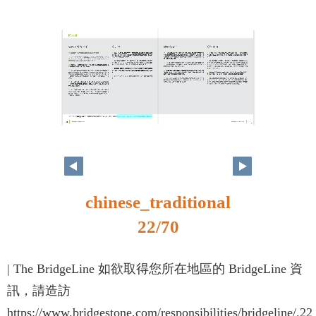
22
23
chinese_traditional
22/70
| The BridgeLine 如欲取得您所在地區的 BridgeLine 資
訊，請造訪
https://www.bridgestone.com/responsibilities/bridgeline/.22