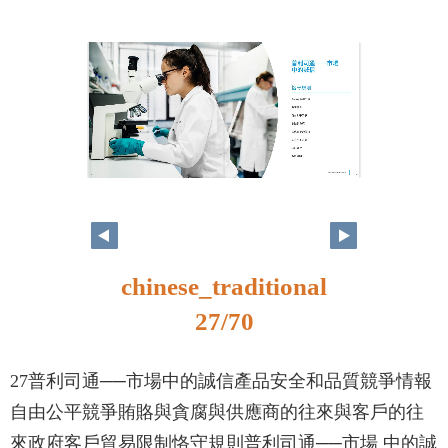
26
27
chinese_traditional
27/70
27普利司通──市場中的誠信產品安全和品質競爭情報
自由公平競爭賄賂與貪腐與供應商的往來與客戶的往
來政府客戶貿易限制恪守規則普利司通──市場 中的誠