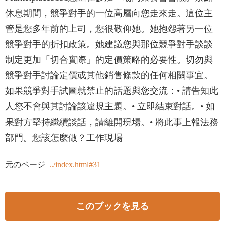
休息期間，競爭對手的一位高層向您走來走。這位主
管是您多年前的上司，您很敬仰她。她抱怨著另一位
競爭對手的折扣政策。她建議您與那位競爭對手談談
制定更加「切合實際」的定價策略的必要性。切勿與
競爭對手討論定價或其他銷售條款的任何相關事宜。
如果競爭對手試圖就禁止的話題與您交流：• 請告知此
人您不會與其討論該違規主題。• 立即結束對話。• 如
果對方堅持繼續談話，請離開現場。• 將此事上報法務
部門。您該怎麼做？工作現場
元のページ
../index.html#31
このブックを見る