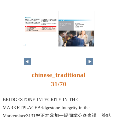
30
31
chinese_traditional
31/70
BRIDGESTONE INTEGRITY IN THE
MARKETPLACEBridgestone Integrity in the
Marketplace3131您正在參加一場同業公會會議。茶點