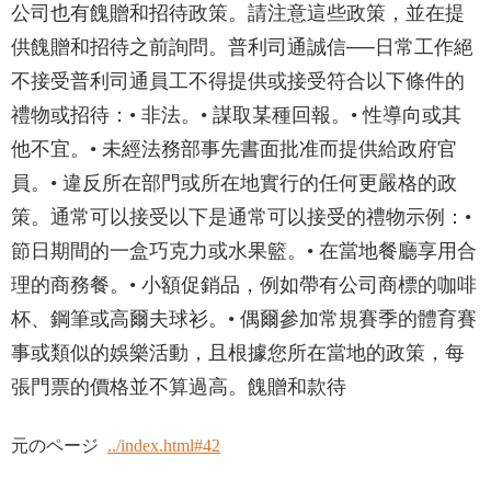
公司也有餽贈和招待政策。請注意這些政策，並在提
供餽贈和招待之前詢問。普利司通誠信──日常工作絕
不接受普利司通員工不得提供或接受符合以下條件的
禮物或招待：• 非法。• 謀取某種回報。• 性導向或其
他不宜。• 未經法務部事先書面批准而提供給政府官
員。• 違反所在部門或所在地實行的任何更嚴格的政
策。通常可以接受以下是通常可以接受的禮物示例：•
節日期間的一盒巧克力或水果籃。• 在當地餐廳享用合
理的商務餐。• 小額促銷品，例如帶有公司商標的咖啡
杯、鋼筆或高爾夫球衫。• 偶爾參加常規賽季的體育賽
事或類似的娛樂活動，且根據您所在當地的政策，每
張門票的價格並不算過高。餽贈和款待
元のページ
../index.html#42