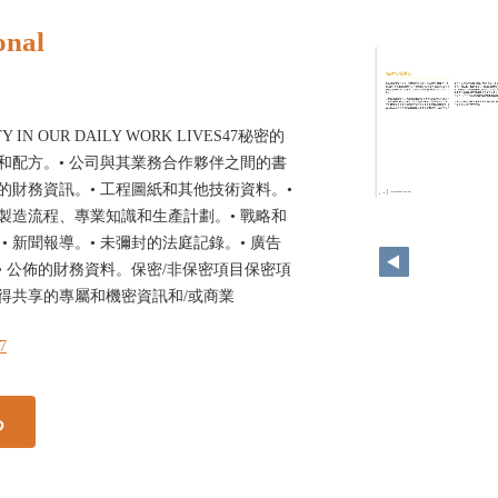
onal
TY IN OUR DAILY WORK LIVES47秘密的
物和配方。• 公司與其業務合作夥伴之間的書
的財務資訊。• 工程圖紙和其他技術資料。•
46
 製造流程、專業知識和生產計劃。• 戰略和
 新聞報導。• 未彌封的法庭記錄。• 廣告
• 公佈的財務資料。保密/非保密項目保密項
不得共享的專屬和機密資訊和/或商業
47
る