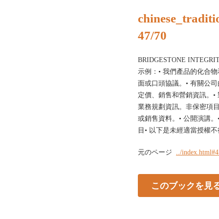
chinese_traditi
47/70
BRIDGESTONE INTEGRI
示例：• 我們產品的化合
面或口頭協議。• 有關公司
定價、銷售和營銷資訊。•
業務規劃資訊。非保密項目•
或銷售資料。• 公開演講。
目• 以下是未經適當授權
元のページ
../index.html#
このブックを見