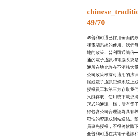
chinese_traditi
49/70
49普利司通已採用全面的
和電腦系統的使用。我們
地的政策。普利司通誠信─
通的電子通訊和電腦系統
通所在地允許在不消耗大
公司政策根據可適用的法
腦或電子通訊記錄系統上
授權員工和第三方存取我
只能存取、使用或下載您
形式的通訊一樣，所有電
得包含公司合理認為具有
犯性的資訊或網站連結。禁止
員事先授權，不得將軟體
全普利司通在其電子通訊