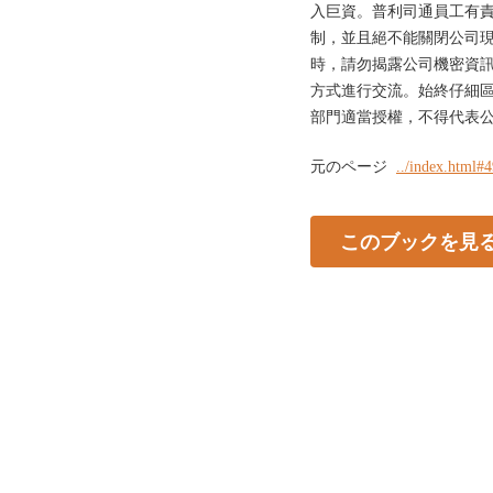
入巨資。普利司通員工有
制，並且絕不能關閉公司
時，請勿揭露公司機密資
方式進行交流。始終仔細
部門適當授權，不得代表公
元のページ
../index.html#
このブックを見