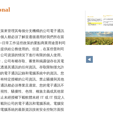
onal
政策來管理其每個分支機構的公司電子通訊
每個人都必須了解並遵循適用於我們所在當
─日常工作這些政策的要點商業用途普利司
48
是提供給公務使用的。但是，在某些普利司
量公司資源的情況下進行有限的個人使用。
律，公司有權存取、審查和揭露儲存在其電
或透過其通訊的任何資訊。存取限制僅允許
們的電子通訊記錄和電腦系統中的資訊。您
擁有特定授權的公司資訊。禁止騷擾與其他
子通訊都必須專業且適當。您的電子通訊不
歧視性、騷擾性、色情、種族主義或其他冒
未經授權下載軟體未經 IT 或 IT 指定人
下載到公司的電子通訊和電腦系統。電腦安
和電腦系統的最新資訊技術安全控制方面投