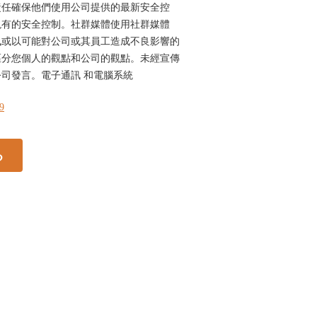
責任確保他們使用公司提供的最新安全控
現有的安全控制。社群媒體使用社群媒體
訊或以可能對公司或其員工造成不良影響的
區分您個人的觀點和公司的觀點。未經宣傳
司發言。電子通訊 和電腦系統
49
る