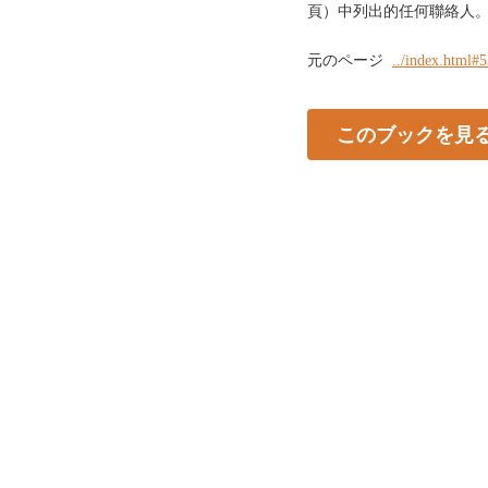
頁）中列出的任何聯絡人
元のページ
../index.html#
このブックを見