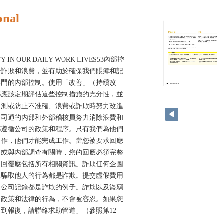
onal
TY IN OUR DAILY WORK LIVES53內部控
少詐欺和浪費，並有助於確保我們賬簿和記
部門的內部控制。使用「改善」（持續改
52
都應該定期評估這些控制措施的充分性，並
檢測或防止不准確、浪費或詐欺時努力改進
利司通的內部和外部稽核員努力消除浪費和
都遵循公司的政策和程序。只有我們為他們
合作，他們才能完成工作。當您被要求回應
，或與內部調查有關時，您的回應必須完整
的回覆應包括所有相關資訊。詐欺任何企圖
中騙取他人的行為都是詐欺。提交虛假費用
改公司記錄都是詐欺的例子。詐欺以及盜竊
司政策和法律的行為，不會被容忍。如果您
到報復，請聯絡求助管道」（參照第12