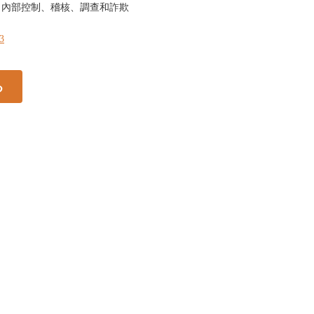
。內部控制、稽核、調查和詐欺
53
る