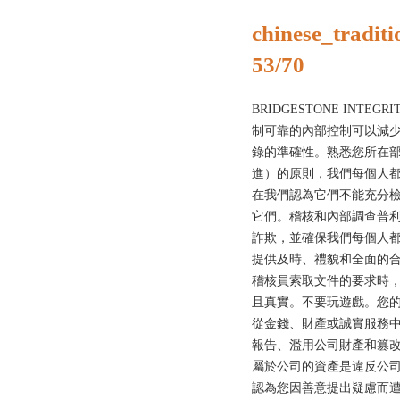
chinese_traditi
53/70
BRIDGESTONE INTEGRI
制可靠的內部控制可以減
錄的準確性。熟悉您所在
進）的原則，我們每個人
在我們認為它們不能充分
它們。稽核和內部調查普
詐欺，並確保我們每個人
提供及時、禮貌和全面的
稽核員索取文件的要求時
且真實。不要玩遊戲。您
從金錢、財產或誠實服務
報告、濫用公司財產和篡
屬於公司的資產是違反公
認為您因善意提出疑慮而遭