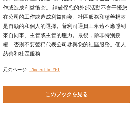
作或造成利益衝突。 請確保您的外部活動不會干擾您
在公司的工作或造成利益衝突。社區服務和慈善捐款
是自願的和個人的選擇。普利司通員工永遠不應感到
來自同事、主管或主管的壓力。最後，除非特別授
權，否則不要聲稱代表公司參與您的社區服務。個人
慈善和社區服務
元のページ
../index.html#61
このブックを見る