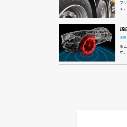
ブリ
す。
路面
未来
※こ
す。