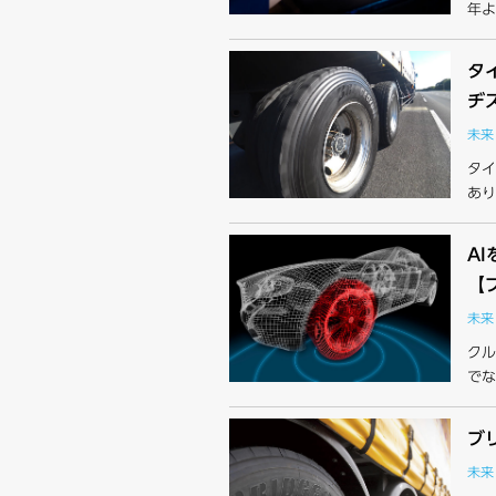
年よ
タ
ヂ
未来
タイ
あり
A
【
未来
クル
でな
ブ
未来