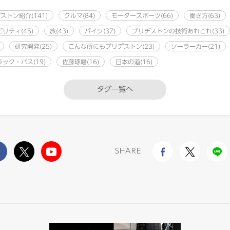
ストン紹介(141)
クルマ(84)
モータースポーツ(66)
働き方(63)
リティ(45)
旅(43)
バイク(37)
ブリヂストンの技術あれこれ(33)
研究開発(25)
こんな所にもブリヂストン(23)
ソーラーカー(21)
ラック・バス(19)
佐藤琢磨(16)
日本の道(16)
タグ一覧へ
SHARE