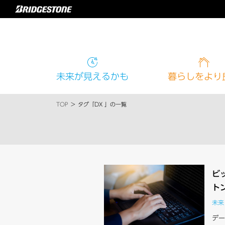
未来
が見えるかも
暮らし
をより
TOP
タグ「DX 」の一覧
ビ
ト
未来
デー