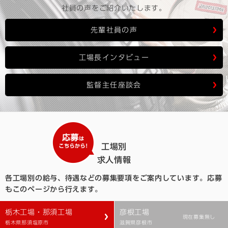
社員の声をご紹介いたします。
先輩社員の声
工場長インタビュー
監督主任座談会
工場別
求人情報
各工場別の給与、待遇などの募集要項をご案内しています。
応募
もこのページから行えます。
栃木工場・那須工場
彦根工場
現在募集無し
栃木県那須塩原市
滋賀県彦根市