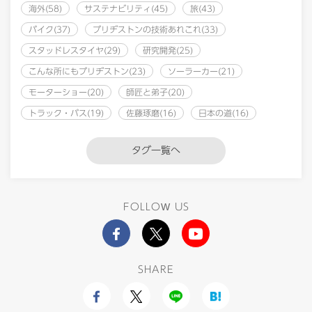
海外(58)
サステナビリティ(45)
旅(43)
バイク(37)
ブリヂストンの技術あれこれ(33)
スタッドレスタイヤ(29)
研究開発(25)
こんな所にもブリヂストン(23)
ソーラーカー(21)
モーターショー(20)
師匠と弟子(20)
トラック・バス(19)
佐藤琢磨(16)
日本の道(16)
タグ一覧へ
FOLLOW US
SHARE