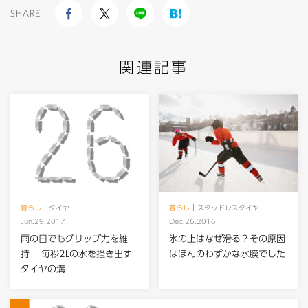
SHARE
関連記事
暮らし
タイヤ
暮らし
スタッドレスタイヤ
Jun.29.2017
Dec.26.2016
雨の日でもグリップ力を維
氷の上はなぜ滑る？その原因
持！ 毎秒2Lの水を掻き出す
はほんのわずかな水膜でした
タイヤの溝