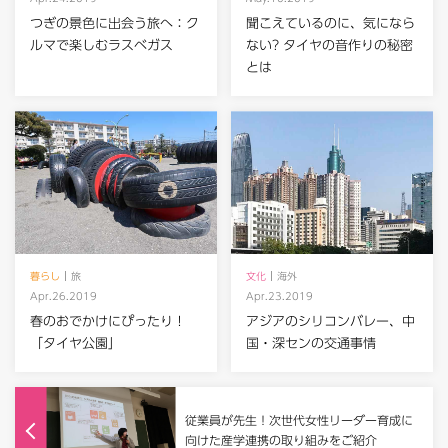
つぎの景色に出会う旅へ：ク
聞こえているのに、気になら
ルマで楽しむラスベガス
ない? タイヤの音作りの秘密
とは
暮らし
旅
文化
海外
Apr.26.2019
Apr.23.2019
春のおでかけにぴったり！
アジアのシリコンバレー、中
「タイヤ公園」
国・深センの交通事情
従業員が先生！次世代女性リーダー育成に
向けた産学連携の取り組みをご紹介