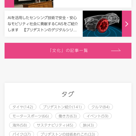
AIを活用したセンシング技術で安全・安心
なモビリティ社会に貢献するCAISをご紹介
します 【ブリヂストンのデジタルシリー
ズ第1弾】
「文化」の記事一覧
タグ
タイヤ(142)
ブリヂストン紹介(141)
クルマ(84)
モータースポーツ(66)
働き方(63)
イベント(59)
海外(58)
サステナビリティ(45)
旅(43)
バイク(37)
ブリヂストンの技術あれこれ(33)