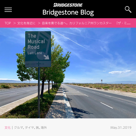
Bridgestone Blog
TOP
文化を身近に
音楽を奏でる道へ。カリフォルニア州ランカスター 「ザ・ミュージカル・ロード」
文化
クルマ
,
タイヤ
,
旅
,
海外
May.31.2019