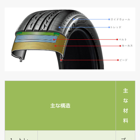
主
な
主な構造
材
料