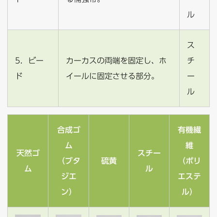
ル
ス
5．ビー
カーカスの両端を固定し、ホ
チ
ド
イールに固定させる部分。
ー
ル
合成ゴ
有機繊
ム
維
天然ゴ
スチー
（ブタ
硫黄
（ポリ
ム
ル
ジエ
エステ
ン）
ル）