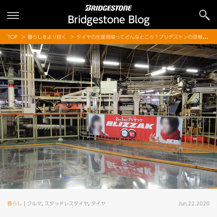
Bridgestone Blog
TOP
暮らしをより良く
タイヤの生産現場ってどんなところ？ブリヂストンの彦根工場をご紹介
暮らし
クルマ
,
スタッドレスタイヤ
,
タイヤ
Jun.22.2020