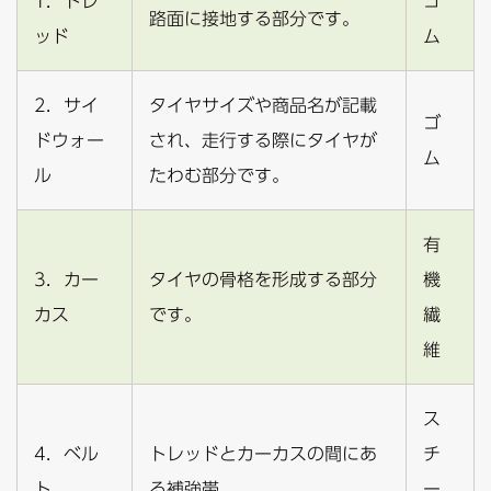
1．トレ
ゴ
路面に接地する部分です。
ッド
ム
2．サイ
タイヤサイズや商品名が記載
ゴ
ドウォー
され、走行する際にタイヤが
ム
ル
たわむ部分です。
有
3．カー
タイヤの骨格を形成する部分
機
カス
です。
繊
維
ス
4．ベル
トレッドとカーカスの間にあ
チ
ト
る補強帯。
ー