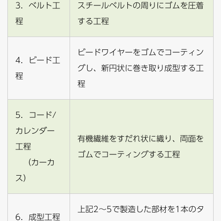
3．ベルト工
スチールベルトの周りにゴムを圧着
程
する工程
ビードワイヤーをゴムでコーティン
4．ビード工
グし、新円状に巻き取り成型する工
程
程
5．コード/
カレンダー
有機繊維をすだれ状に織り、両面を
工程
ゴムでコーティングする工程
（カーカ
ス）
上記2～5で製造した部材を1本のタ
6．成型工程