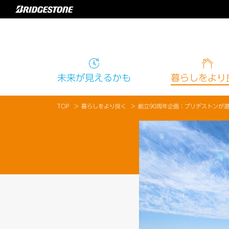
未来
が見えるかも
暮らし
をより
TOP
暮らしをより良く
創立90周年企画：ブリヂストンが