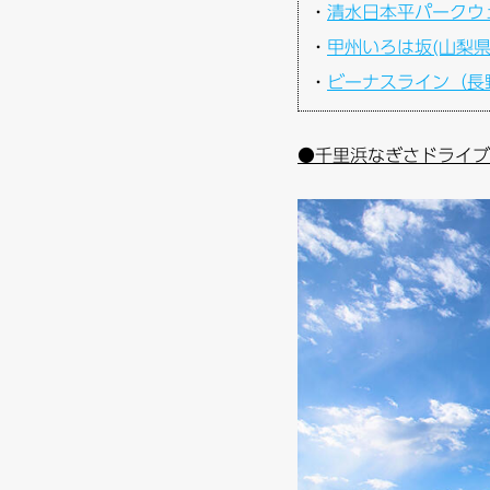
・
清水日本平パークウェ
・
甲州いろは坂(山梨県
・
ビーナスライン（長
●千里浜なぎさドライブ