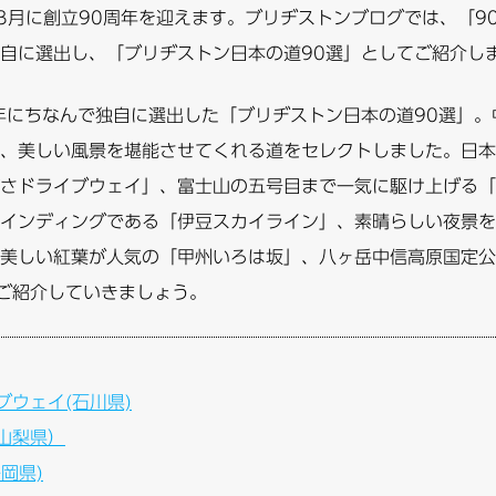
年3月に創立90周年を迎えます。ブリヂストンブログでは、「9
自に選出し、「ブリヂストン日本の道90選」としてご紹介し
年にちなんで独自に選出した「ブリヂストン日本の道90選」。
、美しい風景を堪能させてくれる道をセレクトしました。日本
さドライブウェイ」、富士山の五号目まで一気に駆け上げる「
インディングである「伊豆スカイライン」、素晴らしい夜景を
美しい紅葉が人気の「甲州いろは坂」、八ヶ岳中信高原国定公
ご紹介していきましょう。
ウェイ(石川県)
山梨県）
岡県)