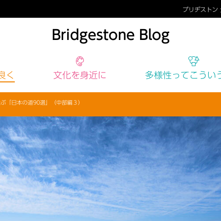
ブリヂストン
Bridgestone Blog
良く
文化
を身近に
多様性
ってこうい
選ぶ「日本の道90選」（中部編３）