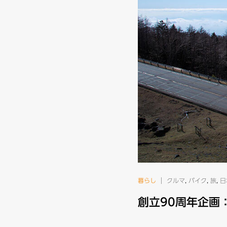
暮らし
クルマ
,
バイク
,
旅
,
日
創立90周年企画