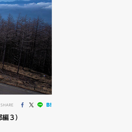
SHARE
部編３）