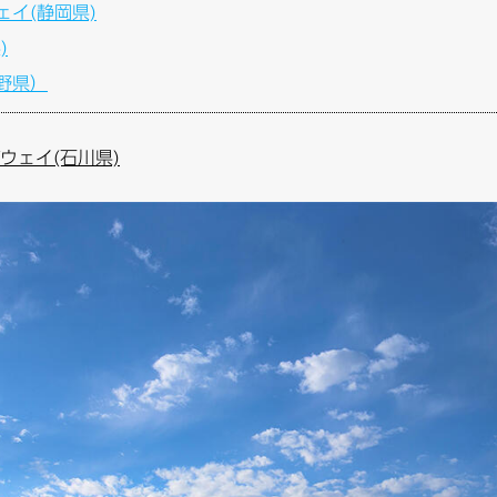
イ(静岡県)
)
野県）
ウェイ(石川県)