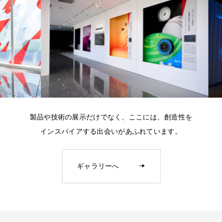
製品や技術の展示だけでなく、ここには、創造性を
インスパイアする出会いがあふれています。
ゴムやタイヤだけではなく、サステナビリティを前提と
モータースポーツに懸ける情熱と、サステナブルなプレ
イノベーションと先端技術を通じて、人々がより快適に
ギャラリーへ
した様々な活動でモビリティ社会を支えるブリヂストン
ミアムブランドへの進化やグローバルモータースポーツ
移動し、生活し、働き、そして楽しむことに貢献する。
を理解して頂くエリアです。
を支える「極限への挑戦」、その迫力を体感することが
新たなチャプターに挑むブリヂストンの姿を最新のイノ
できるエリアです。
ベーション展示を通じて紹介していきます。