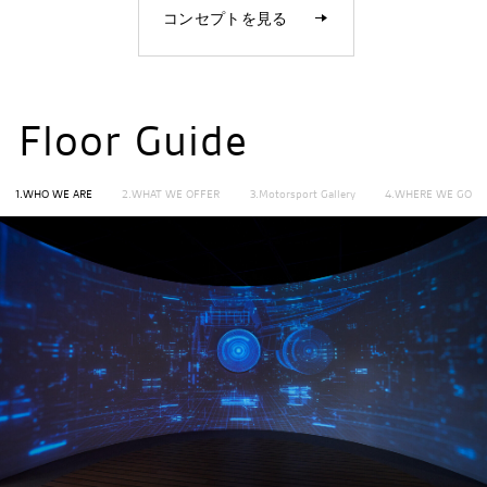
コンセプトを見る
Floor Guide
1.WHO WE ARE
2.WHAT WE OFFER
3.Motorsport Gallery
4.WHERE WE GO