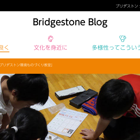
ブリヂストン
Bridgestone Blog
良く
文化
を身近に
多様性
ってこうい
ブリヂストン環境ものづくり教室」