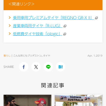
＜関連リンク＞
乗用車用プレミアムタイヤ「REGNO GR-X II」
産業車両用タイヤ「R-LUG」
低燃費タイヤ技術「ologic」
暮らし
こんな所にもブリヂストン
,
タイヤ
Apr. 1.2019
SHARE
関連記事