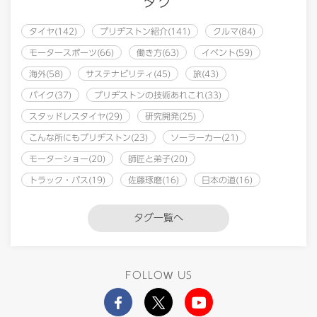
タグ
タイヤ(142)
ブリヂストン紹介(141)
クルマ(84)
モータースポーツ(66)
働き方(63)
イベント(59)
海外(58)
サステナビリティ(45)
旅(43)
バイク(37)
ブリヂストンの技術あれこれ(33)
スタッドレスタイヤ(29)
研究開発(25)
こんな所にもブリヂストン(23)
ソーラーカー(21)
モーターショー(20)
師匠と弟子(20)
トラック・バス(19)
佐藤琢磨(16)
日本の道(16)
タグ一覧へ
FOLLOW US