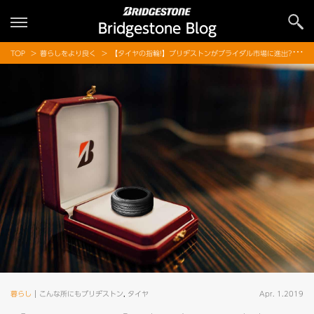
Bridgestone Blog
TOP
暮らしをより良く
【タイヤの指輪!】ブリヂストンがブライダル市場に進出?!すべらないプロポーズのご提案
暮らし
こんな所にもブリヂストン
,
タイヤ
Apr. 1.2019