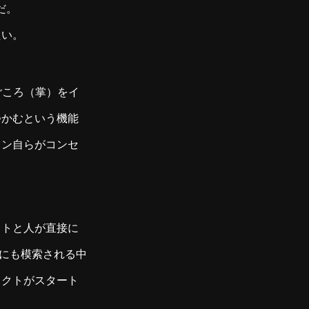
だ。
たい。
ごころ（掌）をイ
つかむという機能
トン自らがコンセ
ットと人が直接に
的にも模索される中
ェクトがスタート