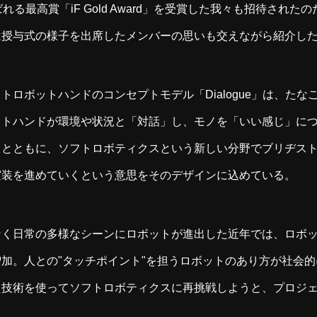
れる最高賞「iF Gold Award」を受賞した我々も招待されたの
は授与式の様子を出席したメンバーの思いも交えながら紹介し
トロボットハンドのコンセプトモデル「Dialogue」は、たな
ットハンドが環境や状況と「対話」し、モノを「いい感じ」に
るとともに、ソフトロボティクスという新しい分野でブリヂス
実装を進めていくという意思をそのデザインに込めている。
なく日常の多様なシーンにロボットが進出した近年では、ロボ
加。人との"タッチポイント"を担うロボットのあり方が社会
た技術を使ってソフトロボティクスに再挑戦しようと、プロジ