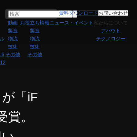
資料ダウンロード
お問い合わせ
動画
お役立ち情報
ニュース・イベント
私たちについて
製造
製造
アバウト
ル
物流
物流
テクノロジー
技術
技術
6
その他
その他
12
が「iF
」を受賞。
想い。