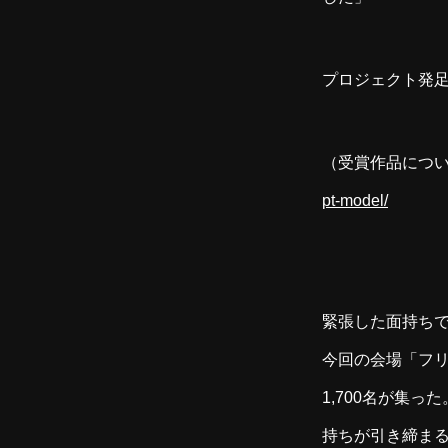
プロジェクト発足
（受賞作品につ
pt-model/
緊張した面持ち
今回の会場「フ
1,700名が集
持ちが引き締ま