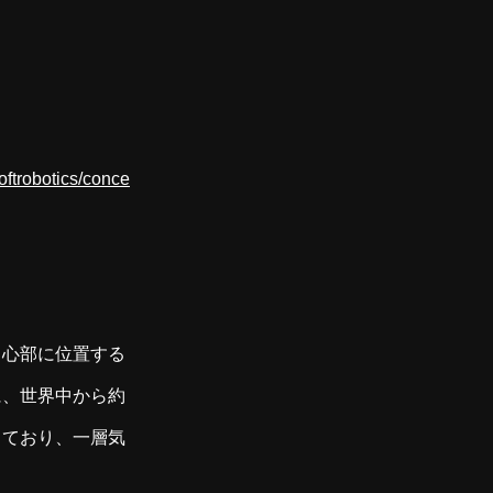
。
oftrobotics/conce
中心部に位置する
に、世界中から約
加しており、一層気