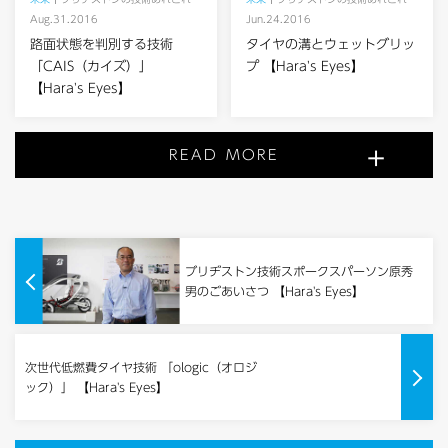
Aug.31.2016
Jun.24.2016
路面状態を判別する技術
タイヤの溝とウェットグリッ
「CAIS（カイズ）」
プ 【Hara's Eyes】
【Hara's Eyes】
READ MORE
ブリヂストン技術スポークスパーソン原秀
男のごあいさつ 【Hara's Eyes】
次世代低燃費タイヤ技術 「ologic（オロジ
ック）」 【Hara's Eyes】