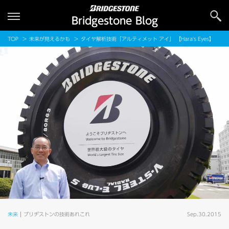
Bridgestone Blog
TOP
未来が見えるかも
タイヤ解析技術「アルティメット アイ」 【Hara's Eyes】
未来
ブリヂストンの技術あれこれ
Sep.30.2015