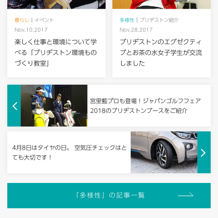
暮らし
イベント
多様性
ブリヂストン紹介
Nov.10.2017
Nov.28.2017
楽しく仕事と環境について学
ブリヂストンのエグゼクティ
べる「ブリヂストン環境もの
ブとお茶の水女子学生が交流
づくり教室」
しました
宮里藍プロも登場！ジャパンゴルフフェア
2018のブリヂストンブースをご紹介
4月8日はタイヤの日。 空気圧チェックはと
ても大切です！
「多様性」の記事一覧