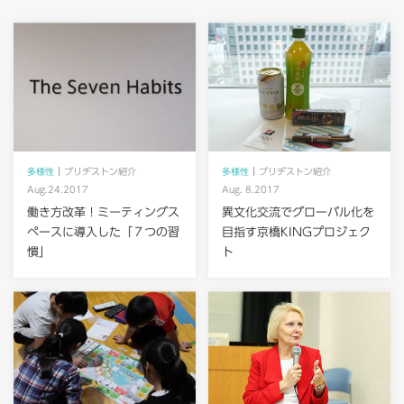
多様性
ブリヂストン紹介
多様性
ブリヂストン紹介
Aug.24.2017
Aug. 8.2017
働き方改革！ミーティングス
異文化交流でグローバル化を
ペースに導入した「７つの習
目指す京橋KINGプロジェク
慣」
ト