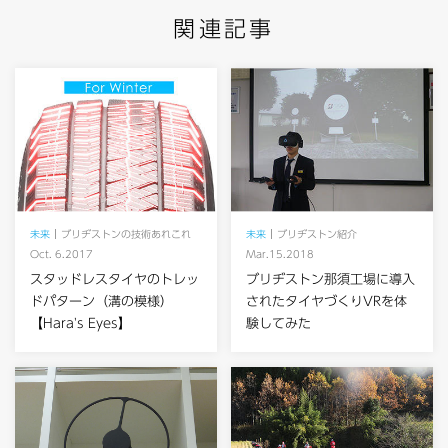
関連記事
未来
ブリヂストンの技術あれこれ
未来
ブリヂストン紹介
Oct. 6.2017
Mar.15.2018
スタッドレスタイヤのトレッ
ブリヂストン那須工場に導入
ドパターン（溝の模様）
されたタイヤづくりVRを体
【Hara's Eyes】
験してみた