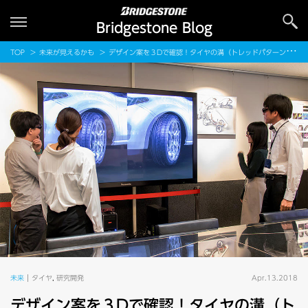
Bridgestone Blog
TOP
未来が見えるかも
デザイン案を３Dで確認！タイヤの溝（トレッドパターン）のデザインができるまで
未来
タイヤ
,
研究開発
Apr.13.2018
デザイン案を３Dで確認！タイヤの溝（ト