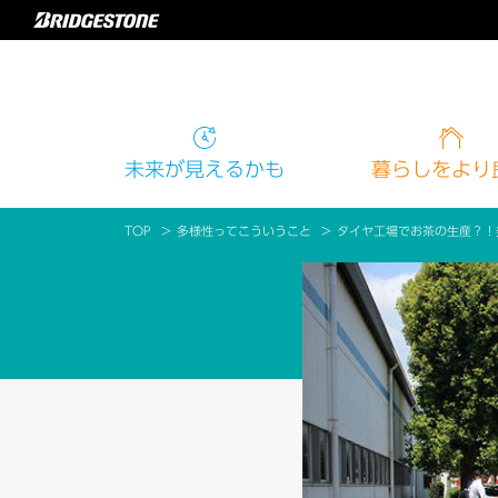
未来
が見えるかも
暮らし
をより
TOP
多様性ってこういうこと
タイヤ工場でお茶の生産？！