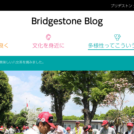
ブリヂストン
Bridgestone Blog
良く
文化
を身近に
多様性
ってこうい
美味しい八女茶を摘みました。