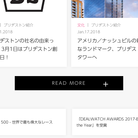
ブリヂストン紹介
文化
ブリヂストン紹介
 1.2018
Jan.17.2018
ヂストンの社名の由来っ
アメリカ／ナッシュビルの
 3月1日はブリヂストン創
なランドマーク、ブリヂス
日！
タワーへ
READ MORE
「DEALWATCH AWARDS 2017-Bon
olis 500 - 世界で最も偉大なレース
the Year」を受賞