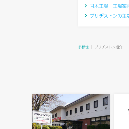
甘木工場 工場案
ブリヂストンの主
多様性
ブリヂストン紹介