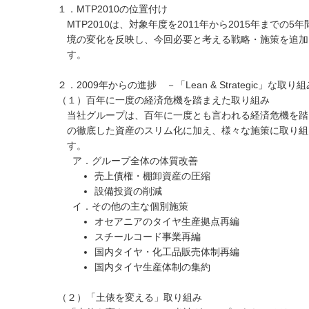
１．MTP2010の位置付け
MTP2010は、対象年度を2011年から2015年まで
境の変化を反映し、今回必要と考える戦略・施策を追加
す。
２．2009年からの進捗 －「Lean & Strategic」な取り
（１）百年に一度の経済危機を踏まえた取り組み
当社グループは、百年に一度とも言われる経済危機を踏ま
の徹底した資産のスリム化に加え、様々な施策に取り組
す。
ア．グループ全体の体質改善
売上債権・棚卸資産の圧縮
設備投資の削減
イ．その他の主な個別施策
オセアニアのタイヤ生産拠点再編
スチールコード事業再編
国内タイヤ・化工品販売体制再編
国内タイヤ生産体制の集約
（２）「土俵を変える」取り組み