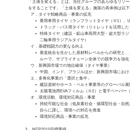
「土俵を変える」とは、当社グループのあらゆるリソー
をすることです。「土俵を変える」施策の具体例は以下
ア．タイヤ戦略商品・事業の拡充
乗用車用タイヤ（ランフラットタイヤ（※1）、UH
トラック・バス用タイヤ（リトレッドを活用した
特殊タイヤ（建設・鉱山車両用大型・超大型ラジ
二輪車用ラジアルタイヤ）
イ．基礎戦闘力の更なる向上
垂直統合を生かした原材料レベルからの研究と、
ルーで、サプライチェーン全体での競争力を強化
ウ．新興国市場での地位確保（タイヤ事業）
中国、インド、ブラジルほか、新興国市場におけ
エ．多角化事業の「選択と集中」
建設資材やホース・ベルト事業等のグローバル展
太陽電池用EVAフィルム（※2）と電子ペーパー
オ．環境活動、環境対応商品・事業
持続可能な社会（低炭素社会・循環型社会・自然
自らに課し、環境への対応を推進
環境対応商品・事業の拡充
３．MTP2010目標業績