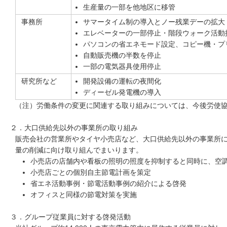
生産量の一部を他地区に移管
事務所
サマータイム制の導入とノー残業デーの拡大
エレベーターの一部停止・階段ウォーク活動
パソコンの省エネモード設定、コピー機・プ
自動販売機の半数を停止
一部の電気器具使用停止
研究所など
開発設備の運転の夜間化
ディーゼル発電機の導入
（注）労働条件の変更に関連する取り組みについては、今後労使
２．大口供給先以外の事業所の取り組み
販売会社の営業所やタイヤ小売店など、大口供給先以外の事業所
量の削減に向け取り組んでまいります。
小売店の店舗内や看板の照明の照度を抑制すると同時に、空
小売店ごとの個別自主節電計画を策定
省エネ活動事例・節電活動事例の紹介による啓発
オフィスと同様の節電対策を実施
３．グループ従業員に対する啓発活動