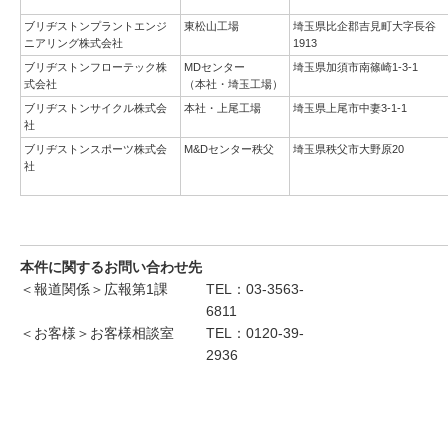
ブリヂストンプラントエンジ
東松山工場
埼玉県比企郡吉見町大字長谷
ニアリング株式会社
1913
ブリヂストンフローテック株
MDセンター
埼玉県加須市南篠崎1-3-1
式会社
（本社・埼玉工場）
ブリヂストンサイクル株式会
本社・上尾工場
埼玉県上尾市中妻3-1-1
社
ブリヂストンスポーツ株式会
M&Dセンター秩父
埼玉県秩父市大野原20
社
本件に関するお問い合わせ先
＜報道関係＞広報第1課
TEL：03-3563-
6811
＜お客様＞お客様相談室
TEL：0120-39-
2936