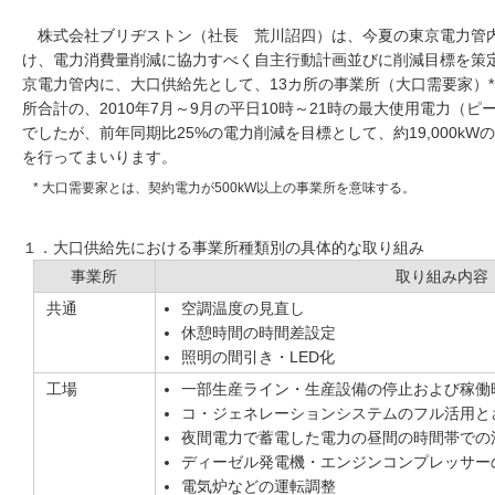
株式会社ブリヂストン（社長 荒川詔四）は、今夏の東京電力管
け、電力消費量削減に協力すべく自主行動計画並びに削減目標を策
京電力管内に、大口供給先として、13カ所の事業所（大口需要家）*
所合計の、2010年7月～9月の平日10時～21時の最大使用電力（ピー
でしたが、前年同期比25%の電力削減を目標として、約19,000k
を行ってまいります。
* 大口需要家とは、契約電力が500kW以上の事業所を意味する。
１．大口供給先における事業所種類別の具体的な取り組み
事業所
取り組み内容
共通
空調温度の見直し
休憩時間の時間差設定
照明の間引き・LED化
工場
一部生産ライン・生産設備の停止および稼働
コ・ジェネレーションシステムのフル活用と
夜間電力で蓄電した電力の昼間の時間帯での
ディーゼル発電機・エンジンコンプレッサー
電気炉などの運転調整