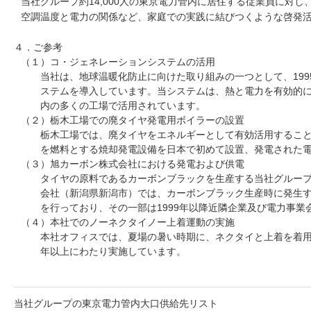
当社グループ約14,000人の東京電力管内に居住する従業員に対
空調温度と電力の関係など、家庭での実践に結びつくような啓発
４．ご参考
（１）コ・ジェネレーションシステムの活用
当社は、地球温暖化防止に向けた取り組みの一つとして、19
ステムを導入しています。当システムは、熱と電力を有効的
内の多くの工場で活用されています。
（２）栃木工場での廃タイヤ発電用ボイラーの設置
栃木工場では、廃タイヤをエネルギーとして有効活用すること
を燃料とする焼却発電設備を日本で初めて設置、発電された
（３）旭カーボン株式会社における発電および供電
タイヤの原料であるカーボンブラックを生産する当社グルー
会社（新潟県新潟市）では、カーボンブラック生産時に発生
を行っており、その一部は1999年以降近隣企業及び電力事
（４）本社でのノーネクタイノー上着運動の実施
本社オフィスでは、夏場の暑い時期に、ネクタイと上着を着用
年以上にわたり実施しています。
当社グループの東京電力管内大口供給先リスト