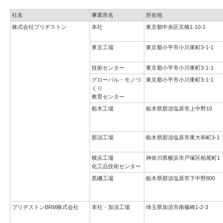
社名
事業所名
所在地
株式会社ブリヂストン
本社
東京都中央区京橋1-10-1
東京工場
東京都小平市小川東町3-1-1
技術センター
東京都小平市小川東町3-1-1
グローバル・モノづ
東京都小平市小川東町3-1-1
くり
教育センター
栃木工場
栃木県那須塩原市上中野10
那須工場
栃木県那須塩原市東大和町3-1
横浜工場
神奈川県横浜市戸塚区柏尾町1
化工品技術センター
黒磯工場
栃木県那須塩原市下中野800
ブリヂストンBRM株式会社
本社・加須工場
埼玉県加須市南篠崎1-2-3