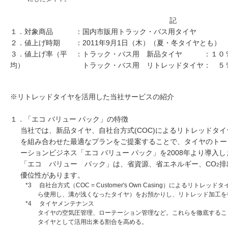
記
１．対象商品
：国内市販用トラック・バス用タイヤ
２．値上げ時期
：2011年9月1日（木）（夏・冬タイヤとも）
３．値上げ率（平
：トラック・バス用 新品タイヤ ：１０
均）
トラック・バス用 リトレッドタイヤ： ５
※リトレッドタイヤを活用した当社サービスの紹介
１．「エコ バリュー パック」の特徴
当社では、新品タイヤ、自社台方式(COC)によるリトレッドタイ
を組み合わせた最適なプランをご提案することで、タイヤのトー
ーションビジネス「エコ バリュー パック」を2008年より導入
「エコ バリュー パック」は、省資源、省エネルギー、CO
排
2
優位性があります。
*3 自社台方式（COC = Customer's Own Casing）によるリト
ら使用し、溝が浅くなったタイヤ）をお預かりし、リトレッド加工を
*4 タイヤメンテナンス
タイヤの空気圧管理、ローテーション管理など。これらを徹底するこ
タイヤとして活用出来る割合を高める。