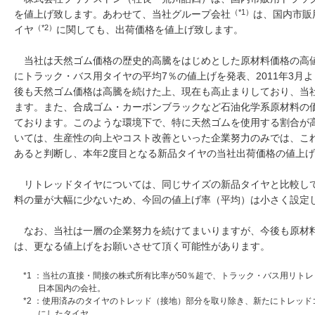
（*1）
を値上げ致します。あわせて、当社グループ会社
は、国内市販
（*2）
イヤ
に関しても、出荷価格を値上げ致します。
当社は天然ゴム価格の歴史的高騰をはじめとした原材料価格の高値で
にトラック・バス用タイヤの平均7％の値上げを発表、2011年3月
後も天然ゴム価格は高騰を続けた上、現在も高止まりしており、当
ます。また、合成ゴム・カーボンブラックなど石油化学系原材料の
ております。このような環境下で、特に天然ゴムを使用する割合が
いては、生産性の向上やコスト改善といった企業努力のみでは、こ
あると判断し、本年2度目となる新品タイヤの当社出荷価格の値上
リトレッドタイヤについては、同じサイズの新品タイヤと比較し
料の量が大幅に少ないため、今回の値上げ率（平均）は小さく設定
なお、当社は一層の企業努力を続けてまいりますが、今後も原材
は、更なる値上げをお願いさせて頂く可能性があります。
*1 ：当社の直接・間接の株式所有比率が50％超で、トラック・バス用リト
日本国内の会社。
*2 ：使用済みのタイヤのトレッド（接地）部分を取り除き、新たにトレッ
にしたタイヤ。