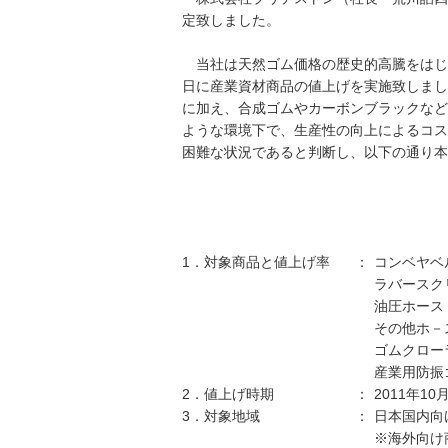
定致しました。
当社は天然ゴム価格の歴史的高騰をはじめ
日に産業資材商品の値上げを実施致しまし
に加え、合成ゴムやカーボンブラックなど
ような環境下で、生産性の向上によるコス
困難な状況であると判断し、以下の通り本
1．対象商品と値上げ率
：
コンベヤベ
ラバースク
油圧ホース
その他ホ－
ゴムクロー
産業用防振
2．値上げ時期
：
2011年10
3．対象地域
：
日本国内向
※海外向け