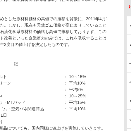
とした原材料価格の高値での推移を背景に、2011年4月1
た。しかし、現在も天然ゴム価格が高止まりしていること
石油化学系原材料の価格も高値で推移しております。この
ト改善といった企業努力のみでは、これを吸収することは
年2度目の値上げを決定したものです。
記
ルト
： 10～15%
リーン
： 平均10%
： 平均5%
ス
： 10～25%
ラ・MTパッド
： 平均15%
ゴム・空気バネ関連商品
： 平均10%
月1日
け
商品についても、国内同様に値上げを実施していきます。