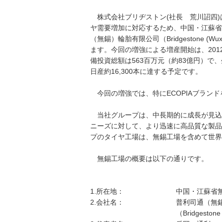
株式会社ブリヂストン(社長 荒川詔四)
ヤ需要増加に対応するため、中国・江蘇省
（無錫）輪胎有限公司（Bridgestone (Wu
ます。今回の増強による増産開始は、20
備投資総額は563百万元（約83億円）で
日産約16,300本に達する予定です。
今回の増強では、特にECOPIAブラン
当社グループは、中長期的に成長が見込
ニーズに対して、より迅速に高品質な製品
プのタイヤ工場は、無錫工場を含めて世界2
無錫工場の概要は以下の通りです。
1.所在地：
中国・江蘇省無
2.会社名：
普利司通（無
（Bridgestone 