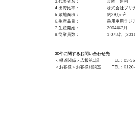
3.代表者名：
反岡 通利
4.出資比率：
株式会社ブリヂ
2
5.敷地面積：
約29万m
6.生産品目：
乗用車用ラジ
7.生産開始：
2004年7月
8.従業員数：
1,078名（2
本件に関するお問い合わせ先
＜報道関係＞広報第1課
TEL：03-35
＜お客様＞お客様相談室
TEL：0120-