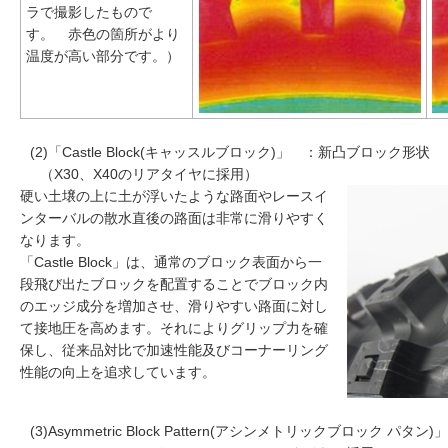
ラで撮影したもので
す。 赤色の箇所がより
温度が高い部分です。）
(2)「Castle Block(キャッスルブロック)」 ：新凸ブロック形状
（X30、X40のリアタイヤに採用）
硬い土壌の上に土が浮いたような路面やレースイ
ンターバルの散水直後の路面は非常に滑りやすく
なります。
「Castle Block」は、通常のブロック表面から一
段飛び出たブロックを配置することでブロック内
のエッジ成分を増加させ、滑りやすい路面に対し
て接地圧を高めます。それによりグリップ力を確
保し、従来品対比で加速性能及びコーナーリング
性能の向上を追求しています。
(3)Asymmetric Block Pattern(アシンメトリックブロック パ