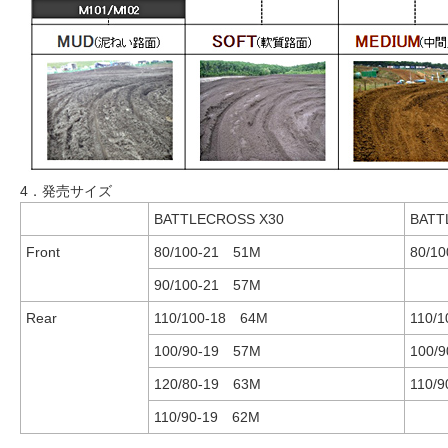
4．発売サイズ
BATTLECROSS X30
BATT
Front
80/100-21 51M
80/1
90/100-21 57M
Rear
110/100-18 64M
110/
100/90-19 57M
100/
120/80-19 63M
110/
110/90-19 62M