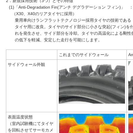
2．新規採用技術（3つ）とその特徴
(1)「Anti-Degradation Fin(アンチ デグラデーション フィン)」
（X30、X40のリアタイヤに採用）
乗用車向けランフラットテクノロジー採用タイヤの技術である「CO
タイヤ用に改良。タイヤのサイド部分に小さな突起(フィン)を
れを発生させ、サイド部分を冷却。タイヤの高温化による剛性
の低下を軽減、安定した走行を可能にします。
これまでのサイドウォール
An
サイドウォール外観
表面温度状態
（室内試験機にてタイヤ
を回転させてサーモカメ