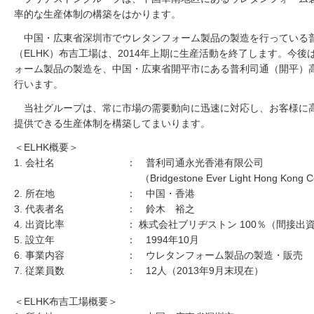
率的な生産体制の構築をはかります。
中国・広東省深圳市でウレタンフォーム製品の製造を行っている
（ELHK）布吉工場は、2014年上期に生産活動を終了します。今
ォーム製品の製造を、中国・広東省開平市にある普利司通（開平）高
行います。
当社グループは、常に市場の需要動向に迅速に対応し、お客様に
提供できる生産体制を構築してまいります。
＜ELHK概要＞
1. 会社名
： 普利司通永光香港有限公司
（Bridgestone Ever Light Hong Kong C
2. 所在地
： 中国・香港
3. 代表者名
： 鈴木 裕之
4. 出資比率
： 株式会社ブリヂストン 100％（間接出
5. 設立年
： 1994年10月
6. 事業内容
： ウレタンフォーム製品の製造・販売
7. 従業員数
： 12人（2013年9月末現在）
＜ELHK布吉工場概要＞