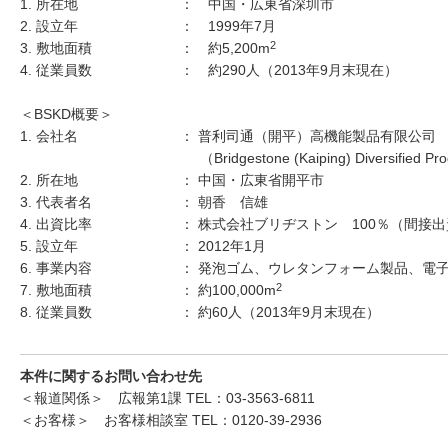
1. 所在地
： 中国・広東省深圳市
2. 設立年
： 1999年7月
2
3. 敷地面積
： 約5,200m
4. 従業員数
： 約290人（2013年9月末現在）
＜BSKD概要＞
1. 会社名
： 普利司通（開平）高機能製品有限公司
（Bridgestone (Kaiping) Diversified Pr
2. 所在地
： 中国・広東省開平市
3. 代表者名
： 朝香 信雄
4. 出資比率
： 株式会社ブリヂストン 100％（間接
5. 設立年
： 2012年1月
6. 事業内容
： 発泡ゴム、ウレタンフォーム製品、電
2
7. 敷地面積
： 約100,000m
8. 従業員数
： 約60人（2013年9月末現在）
本件に関するお問い合わせ先
＜報道関係＞ 広報第1課 TEL：03-3563-6811
＜お客様＞ お客様相談室 TEL：0120-39-2936