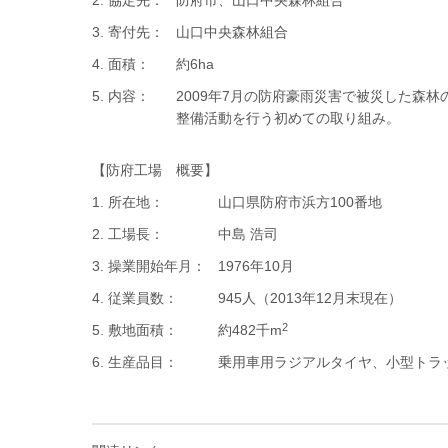
2. 協定先：
防府市、山口中央森林組合
3. 寄付先：
山口中央森林組合
4. 面積：
約6ha
5. 内容：
2009年7月の防府豪雨災害で被災した森
整備活動を行う初めての取り組み。
【防府工場 概要】
1. 所在地：
山口県防府市浜方100番地
2. 工場長：
中島 浩司
3. 操業開始年月：
1976年10月
4. 従業員数：
945人（2013年12月末現在）
2
5. 敷地面積：
約482千m
6. 生産品目：
乗用車用ラジアルタイヤ、小型トラ