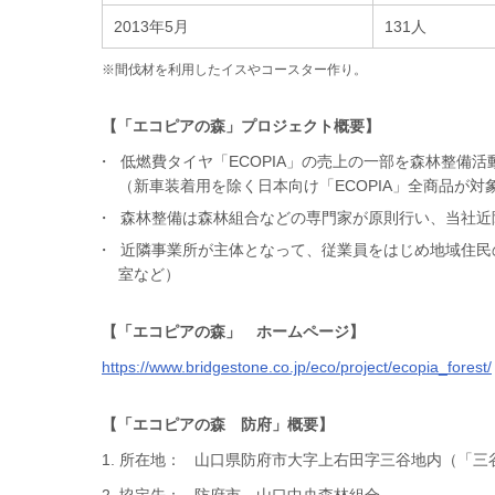
2013年5月
131人
※間伐材を利用したイスやコースター作り。
【「エコピアの森」プロジェクト概要】
低燃費タイヤ「ECOPIA」の売上の一部を森林整備活
（新車装着用を除く日本向け「ECOPIA」全商品が対
森林整備は森林組合などの専門家が原則行い、当社近
近隣事業所が主体となって、従業員をはじめ地域住民
室など）
【「エコピアの森」 ホームページ】
https://www.bridgestone.co.jp/eco/project/ecopia_forest/
【「エコピアの森 防府」概要】
1. 所在地：
山口県防府市大字上右田字三谷地内（「三