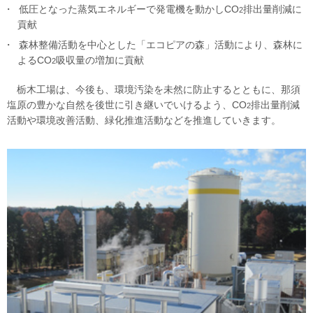
低圧となった蒸気エネルギーで発電機を動かしCO
排出量削減に
2
貢献
森林整備活動を中心とした「エコピアの森」活動により、森林に
よるCO
吸収量の増加に貢献
2
栃木工場は、今後も、環境汚染を未然に防止するとともに、那須
塩原の豊かな自然を後世に引き継いでいけるよう、CO
排出量削減
2
活動や環境改善活動、緑化推進活動などを推進していきます。