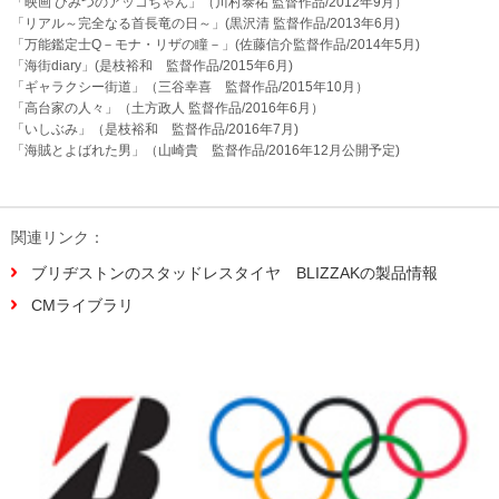
「映画 ひみつのアッコちゃん」（川村泰祐 監督作品/2012年9月）
「リアル～完全なる首長竜の日～」(黒沢清 監督作品/2013年6月)
「万能鑑定士Q－モナ・リザの瞳－」(佐藤信介監督作品/2014年5月)
「海街diary」(是枝裕和 監督作品/2015年6月)
「ギャラクシー街道」（三谷幸喜 監督作品/2015年10月）
「高台家の人々」（土方政人 監督作品/2016年6月）
「いしぶみ」（是枝裕和 監督作品/2016年7月)
「海賊とよばれた男」（山崎貴 監督作品/2016年12月公開予定)
関連リンク：
ブリヂストンのスタッドレスタイヤ BLIZZAKの製品情報
CMライブラリ