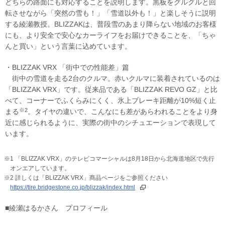
どちらの路面にも対応することを説明します。黒板をグルグルと回
転させながら「突然の雪も！」「雪道以外も！」と楽しそうに説明
する綾瀬教授。BLIZZAKは、普段雪のあまり降らない地域のお客様
にも、より安全で安心なカーライフをお届けできることを、「ちゃ
んと買い」という言葉に込めています。
・BLIZZAK VRX 「街中での性能差」篇
街中の雪道を走る2台のクルマ。赤いクルマに装着されているのは
「BLIZZAK VRX」です。従来品である「BLIZZAK REVO GZ」と比
べて、コーナーでふくらみにくく、氷上ブレーキ距離が10%短く止
※2
まる
。タイヤの違いで、こんなにも差があらわれることをより身
近に感じられるように、実際の街中のシチュエーションで表現して
います。
※1 「BLIZZAK VRX」のテレビコマーシャルは8月18日から北海道地区で先行
オンエアしています。
※2 詳しくは「BLIZZAK VRX」商品ページをご参照ください
https://tire.bridgestone.co.jp/blizzak/index.html
■綾瀬はるかさん プロフィール