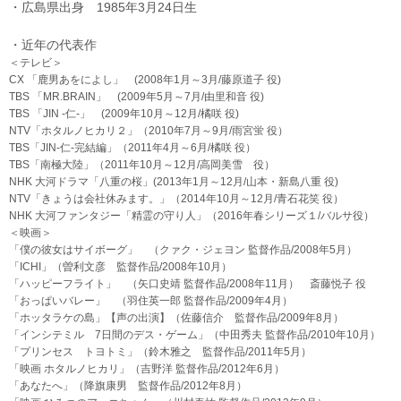
・広島県出身 1985年3月24日生
・近年の代表作
＜テレビ＞
CX 「鹿男あをによし」 (2008年1月～3月/藤原道子 役)
TBS 「MR.BRAIN」 (2009年5月～7月/由里和音 役)
TBS 「JIN -仁-」 (2009年10月～12月/橘咲 役)
NTV「ホタルノヒカリ２」（2010年7月～9月/雨宮蛍 役）
TBS「JIN-仁-完結編」（2011年4月～6月/橘咲 役）
TBS「南極大陸」（2011年10月～12月/高岡美雪 役）
NHK 大河ドラマ「八重の桜」(2013年1月～12月/山本・新島八重 役)
NTV「きょうは会社休みます。」（2014年10月～12月/青石花笑 役）
NHK 大河ファンタジー「精霊の守り人」（2016年春シリーズ１/バルサ役）
＜映画＞
「僕の彼女はサイボーグ」 （クァク・ジェヨン 監督作品/2008年5月）
「ICHI」（曽利文彦 監督作品/2008年10月）
「ハッピーフライト」 （矢口史靖 監督作品/2008年11月） 斎藤悦子 役
「おっぱいバレー」 （羽住英一郎 監督作品/2009年4月）
「ホッタラケの島」【声の出演】（佐藤信介 監督作品/2009年8月）
「インシテミル 7日間のデス・ゲーム」（中田秀夫 監督作品/2010年10月）
「プリンセス トヨトミ」（鈴木雅之 監督作品/2011年5月）
「映画 ホタルノヒカリ」（吉野洋 監督作品/2012年6月）
「あなたへ」（降旗康男 監督作品/2012年8月）