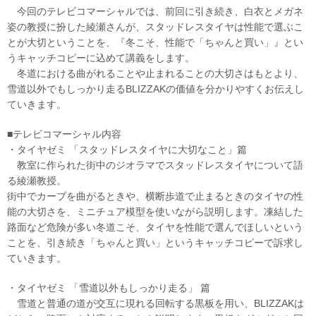
今回のテレビコマーシャルでは、前回に引き続き、白衣とメガネ
姿の教授に扮した綾瀬さんが、スタッドレスタイヤは性能で選ぶこ
とが大切ということを、『冬こそ、性能で「ちゃんと買い」』とい
うキャッチコピーに込めて講義をします。
冬道における曲がれることや止まれることの大切さはもとより、
雪道以外でもしっかり走るBLIZZAKの価値を分かりやすくお伝えし
ていきます。
■テレビコマーシャル内容
・タイヤゼミ 「スタッドレスタイヤに大切なこと」篇
教室に作られた街中のジオラマでスタッドレスタイヤについて語
る綾瀬教授。
街中でカーブを曲がるときや、横断歩道で止まるときのタイヤの性
能の大切さを、ミニチュア模型を使いながら説明します。凍結した
路面など危険が多い冬道こそ、タイヤを性能で選んでほしいという
ことを、引き続き「ちゃんと買い」というキャッチコピーで訴求し
ていきます。
・タイヤゼミ 「雪道以外もしっかり走る」 篇
雪道と普通の道が交互に現れる回転する黒板を用い、BLIZZAKは