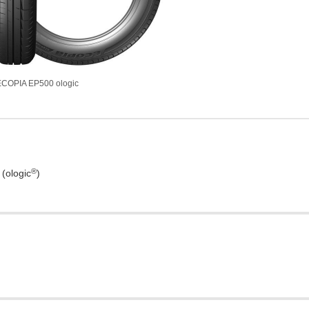
ECOPIA EP500 ologic
®
ologic
)