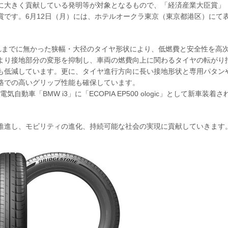
に大きく貢献している発明等が対象となるもので、「経済産業大臣賞」
賞です。6月12日（月）には、ホテルオークラ東京（東京都港区）にて
これまでに無かった狭幅・大径のタイヤ形状により、低燃費と安全性を高
より接地部分の変形を抑制し、車両の燃費向上に関わるタイヤの転がり
も低減しています。更に、タイヤ進行方向に長い接地形状と専用パタン
路での高いグリップ性能も確保しています。
「BMW i3」に「ECOPIA EP500 ologic」として新車装着さ
推進し、モビリティの進化、持続可能な社会の実現に貢献していきます