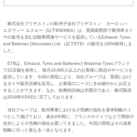
株式会社ブリヂストンの欧州子会社ブリヂストン ヨーロッパ
エヌヴィー エスエー（以下BSEMEA）は、英国南西部で乗用車タイ
ヤの販売を含む自動車関連サービスを提供しているExhaust, Tyres
and Batteries (Worcester) Ltd.（以下ETB）の株式を100%取得しま
した。
ETBは、Exhaust, Tyres and BatteriesとBritannia Tyresブランド
で32店舗を保有し、毎月10,000人以上のお客様に商品やサービスを
提供しています。今回の買収により、当社グループは、英国におけ
るタイヤ販売店網を拡充し、お客様のニーズにきめ細やかにお応え
することができます。なお、財務的詳細は非開示であり、株式取得
は2018年9月6日に完了しております。
当社グループは、欧州事業における小売網の強化を基本戦略の１
つとして掲げており、過去4年間に、フランスやドイツなどで買収や
合弁により小売網の強化を図ってきました。今回の買収はその成長
戦略に沿った更なる一歩となります。