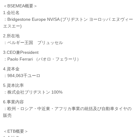
＜BSEMEA概要＞
1.会社名
：Bridgestone Europe NV/SA (ブリヂストン ヨーロッパ エヌヴィー
エスエー)
2.所在地
：ベルギー王国 ブリュッセル
3.CEO兼President
：Paolo Ferrari （パオロ・フェラーリ）
4.資本金
：984,063千ユーロ
5.資本比率
：株式会社ブリヂストン 100%
6.事業内容
：欧州・ロシア・中近東・アフリカ事業の統括及び自動車タイヤの
販売
＜ETB概要＞