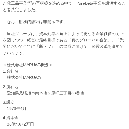
※2
た化工品事業
の再構築を進める中で、PureBeta事業を譲渡するこ
とを決定しました。
なお、財務的詳細は非開示です。
当社グループは、資本効率の向上によって更なる企業価値の向上
を図りつつ、経営の最終目標である「真のグローバル企業」、「業
界において全てに『断トツ』」の達成に向けて、経営改革を進めて
まいります。
＜株式会社MARUWA概要＞
1.会社名
：株式会社MARUWA
2.所在地
：愛知県尾張旭市南本地ヶ原町三丁目83番地
3.設立
：1973年4月
4.資本金
：86億4,672万円