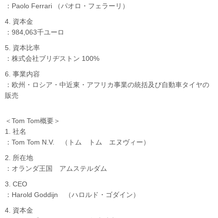
：Paolo Ferrari （パオロ・フェラーリ）
4. 資本金
：984,063千ユーロ
5. 資本比率
：株式会社ブリヂストン 100%
6. 事業内容
：欧州・ロシア・中近東・アフリカ事業の統括及び自動車タイヤの
販売
＜Tom Tom概要＞
1. 社名
：Tom Tom N.V. （トム トム エヌヴィー）
2. 所在地
：オランダ王国 アムステルダム
3. CEO
：Harold Goddijn （ハロルド・ゴダイン）
4. 資本金