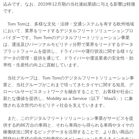
込みです。なお、2019年12月期の当社連結業績に与える影響は軽微
です。
Tom Tomは、多様な文化・法律・交通システムを有する欧州地域
において、業界をリードするデジタルフリートソリューションプロ
バイダーです。Tom Tomのデジタルフリートソリューション事業
は、運送及びパーソナルモビリティ分野で業界をリードするデータ
プラットフォームを提供し、ドライバーや運行状況に関する様々な
データの管理・提供を通じて、ドライバーや運送業者の安全性・効
率性・生産性の向上に貢献しています。
当社グループは、Tom Tomのデジタルフリートソリューション事
業と、当社グループがこれまで培ってきたタイヤに関する知見、グ
ローバルサービスネットワークを融合することで、お客様や社会に
新たな価値を提供し、Mobility as a Service（以下「MaaS」）に象
徴される次世代のモビリティ社会を支えていきます。
また、このデジタルフリートソリューション事業がサービスを提
供する約86万台の車両と、それら車両から得られる車両やタイヤの
稼働状況に関するビッグデータを活用することで、より良い商品の
開発やお客様の安全で効率的なオペレーションを支えるメンテナン