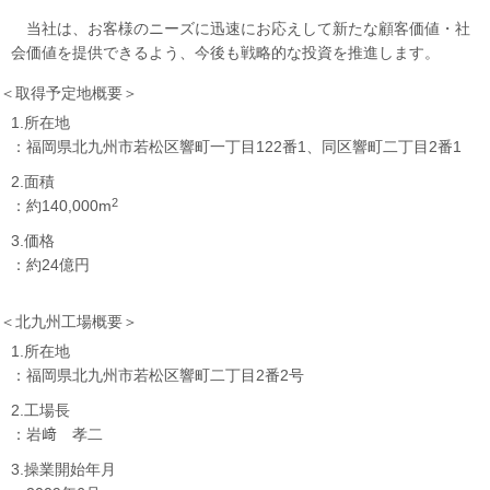
当社は、お客様のニーズに迅速にお応えして新たな顧客価値・社
会価値を提供できるよう、今後も戦略的な投資を推進します。
＜取得予定地概要＞
1.所在地
：福岡県北九州市若松区響町一丁目122番1、同区響町二丁目2番1
2.面積
2
：約140,000m
3.価格
：約24億円
＜北九州工場概要＞
1.所在地
：福岡県北九州市若松区響町二丁目2番2号
2.工場長
：岩﨑 孝二
3.操業開始年月