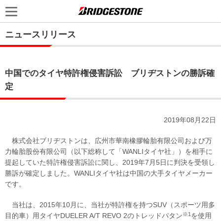
ニュースリリース
中国でのタイヤ特許権侵害訴訟 ブリヂストンの勝訴確
定
2019年08月22日
株式会社ブリヂストンは、広州市華南橡膠輪胎有限公司および万
力輪胎股份有限公司（以下総称して「WANLIタイヤ社」）を相手に
提起していた特許権侵害訴訟に関し、2019年7月5日に判決を受領し
勝訴が確定しました。WANLIタイヤ社は中国の大手タイヤメーカー
です。
当社は、2015年10月に、当社が特許権を持つSUV（スポーツ用多
※1
目的車）用タイヤDUELER A/T REVO 2のトレッドパタン
を使用