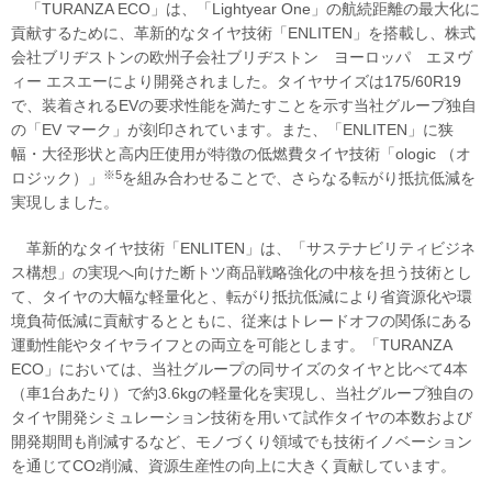
「TURANZA ECO」は、「Lightyear One」の航続距離の最大化に
貢献するために、革新的なタイヤ技術「ENLITEN」を搭載し、株式
会社ブリヂストンの欧州子会社ブリヂストン ヨーロッパ エヌヴ
ィー エスエーにより開発されました。タイヤサイズは175/60R19
で、装着されるEVの要求性能を満たすことを示す当社グループ独自
の「EV マーク」が刻印されています。また、「ENLITEN」に狭
幅・大径形状と高内圧使用が特徴の低燃費タイヤ技術「ologic （オ
※5
ロジック）」
を組み合わせることで、さらなる転がり抵抗低減を
実現しました。
革新的なタイヤ技術「ENLITEN」は、「サステナビリティビジネ
ス構想」の実現へ向けた断トツ商品戦略強化の中核を担う技術とし
て、タイヤの大幅な軽量化と、転がり抵抗低減により省資源化や環
境負荷低減に貢献するとともに、従来はトレードオフの関係にある
運動性能やタイヤライフとの両立を可能とします。「TURANZA
ECO」においては、当社グループの同サイズのタイヤと比べて4本
（車1台あたり）で約3.6kgの軽量化を実現し、当社グループ独自の
タイヤ開発シミュレーション技術を用いて試作タイヤの本数および
開発期間も削減するなど、モノづくり領域でも技術イノベーション
を通じてCO
削減、資源生産性の向上に大きく貢献しています。
2