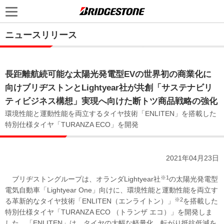
ニュースリリース
長距離航続可能な太陽光発電型EVの世界初の商業化に
向けブリヂストンとLightyear社が共創「サステナビリ
ティビジネス構想」実現へ向けた断トツ商品戦略の強化
環境性能と運動性能を両立するタイヤ技術「ENLITEN」を搭載した
特別仕様タイヤ「TURANZA ECO」を開発
2021年04月23日
※1
ブリヂストングループは、オランダLightyear社
の太陽光発電型
電気自動車「Lightyear One」向けに、環境性能と運動性能を両立す
※2
る革新的なタイヤ技術「ENLITEN（エンライトン）」
を搭載した
特別仕様タイヤ「TURANZA ECO （トランザ エコ）」を開発しま
した。「ENLITEN」は、タイヤの大幅な軽量化、転がり抵抗低減を