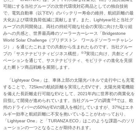
可能にする当社グループの次世代環境対応商品としての独自技術
で、電気自動車（以下EV）のバッテリー寿命の維持、航続距離の最
大化および環境負荷低減に貢献します。また、Lightyear社と当社グ
ループの共同開発は、両社の持続可能な社会の実現に向けた取り組
みへの共感と、世界最高峰のソーラーカーレース「Bridgestone
World Solar Challenge（ブリヂストン ワールドソーラーチャレン
ジ）」を通じたこれまでの共創から生まれたものです。当社グルー
※3
プの「サステナビリティビジネス構想」
実現に向け、共創とイノ
ベーションを通じて、サステナビリティ、モビリティの進化を見据
えた断トツ商品戦略を展開します。
「Lightyear One」は、車体上部の太陽光パネルで走行中にも充電
することで、725kmの航続距離を実現したEVです。太陽光発電機能
を備えた長距離走行可能なEVとして、2021年内に世界初の商業化を
※4
目指して開発が進められています。当社グループの調査
では、欧
州のドライバーの50%がEVの購入を検討していますが、37%はエネ
ルギー効率と航続距離に不安を抱いていることがわかっており、
「Lightyear One」と「TURANZA ECO」はこのような課題へのソリ
ューションの一つとなることが期待されます。