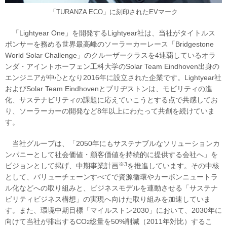
「TURANZA ECO」に刻印されたEVマーク
「Lightyear One」を開発するLightyear社は、当社がタイトルス
ポンサーを務める世界最高峰のソーラーカーレース「Bridgestone
World Solar Challenge」のクルーザークラスを4連覇しているオラ
ンダ・アイントホーフェン工科大学のSolar Team Eindhoven出身の
エンジニアが中心となり2016年に設立された企業です。Lightyear社
およびSolar Team Eindhovenとブリヂストンは、モビリティの進
化、サステナビリティの課題に応えていこうとする点で共感してお
り、ソーラーカーの開発など8年以上にわたって共創を続けていま
す。
当社グループは、「2050年にもサステナブルなソリューションカ
ンパニーとして社会価値・顧客価値を持続的に提供する会社へ」を
※3
ビジョンとして掲げ、中期事業計画
を推進しています。その中核
として、バリューチェーンすべてで資源循環やカーボンニュートラ
ル化などへの取り組みと、ビジネスモデルを連動させる「サステナ
ビリティビジネス構想」の実現へ向けた取り組みを加速していま
す。また、環境中期目標「マイルストン2030」において、2030年に
向けて当社が排出するCO
総量を50%削減（2011年対比）するこ
2