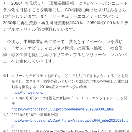
と、2050年を見据えた「環境長期目標」においてカーボンニュート
ラル化を目指すことを明確にし、CO
削減に向けた取り組みをさら
2
に推進しています。また、サーキュラーエコノミーについては、
2030年に再生資源・再生可能資源比率40％、2050年の100％サステ
ナブルマテリアル化に挑戦しています。
今後も、中期事業計画に沿って、共創とイノベーションを通じ
て、「サステナビリティビジネス構想」の実現へ挑戦し、社会価
値・顧客価値を提供し続けるサステナブルなソリューションカンパ
ニーへと進化していきます。
※1
クリーンなモビリティを誰でも、どこでも利用できるようにすることを使
命とし、エネルギー効率の高いデザインと太陽光パネルを搭載した電気自
動車を開発する、2016年設立のオランダの企業
https://lightyear.one/
※2
2019年9月3日タイヤ軽量化の新技術「ENLITEN（エンライトン）」を開
発
https://www.bridgestonECO.jp/corporate/news/2019090301.html
※3
2021年2月16日中期事業計画
https://www.bridgestonECO.jp/ir/library/strategy/pdf/JPN_mbp20210216.p
df
※4
2021年1月に、当社グループがProfacts Brand Trackerを介して、欧州市場