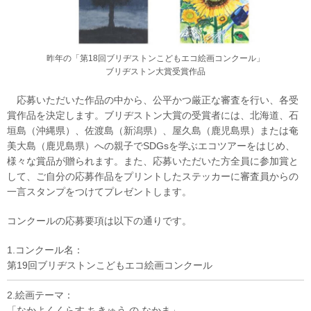
昨年の「第18回ブリヂストンこどもエコ絵画コンクール」
ブリヂストン大賞受賞作品
応募いただいた作品の中から、公平かつ厳正な審査を行い、各受
賞作品を決定します。ブリヂストン大賞の受賞者には、北海道、石
垣島（沖縄県）、佐渡島（新潟県）、屋久島（鹿児島県）または奄
美大島（鹿児島県）への親子でSDGsを学ぶエコツアーをはじめ、
様々な賞品が贈られます。また、応募いただいた方全員に参加賞と
して、ご自分の応募作品をプリントしたステッカーに審査員からの
一言スタンプをつけてプレゼントします。
コンクールの応募要項は以下の通りです。
1.コンクール名：
第19回ブリヂストンこどもエコ絵画コンクール
2.絵画テーマ：
「なかよくくらす ちきゅう の なかま」