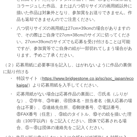
コラージュした作品、または八つ切りサイズの画用紙以外に
描いた作品は対象外となり、参加賞をお送りできません。作
品も返却できませんのでご注意ください。
・
八つ切りサイズの画用紙は27cm×39cmの場合がありますの
で、その際はご自身で27cm×38cmのサイズに切ってくださ
い。27cm×39cmのサイズでも応募を受け付けることは可能
ですが、参加賞等でご自身の絵が一部切れてしまう場合があ
ります。予めご了承ください。
（２）応募用紙に必要事項を記入し、はがれないように作品の裏側
に貼り付ける
・
特設サイト（
https://www.bridgestone.co.jp/sc/soc_japan/eco
kaiga/
）より応募用紙を入手してください。
・
応募用紙がない場合は応募作品の裏面に、①氏名（ふりが
な）、②学年、③年齢、④団体名・担当者名（個人応募の場
合は不要）、⑤連絡先住所、⑥郵便番号、⑦電話番号、
⑧FAX番号（任意）、⑨絵のタイトル、⑩その絵を描いた理
由（100字以内）をご記入ください。団体で応募される場
合、⑤～⑧は団体の連絡先をご記入ください。