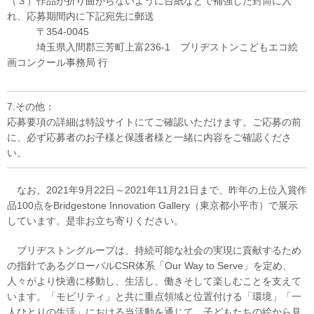
（３）作品が折り曲がらないように台紙などで補強した封筒に入
れ、応募期間内に下記宛先に郵送
〒354-0045
埼玉県入間郡三芳町上富236-1 ブリヂストンこどもエコ絵
画コンクール事務局 行
7.その他：
応募要項の詳細は特設サイトにてご確認いただけます。ご応募の前
に、必ず応募者のお子様と保護者様と一緒に内容をご確認くださ
い。
なお、2021年9月22日～2021年11月21日まで、昨年の上位入賞作
品100点をBridgestone Innovation Gallery（東京都小平市）で展示
しています。是非お立ち寄りください。
ブリヂストングループは、持続可能な社会の実現に貢献するため
の指針であるグローバルCSR体系「Our Way to Serve」を定め、
人々がより快適に移動し、生活し、働きそして楽しむことを支えて
います。「モビリティ」と共に重点領域と位置付ける「環境」「一
人ひとりの生活」における当活動を通じて、子どもたちの絵から見