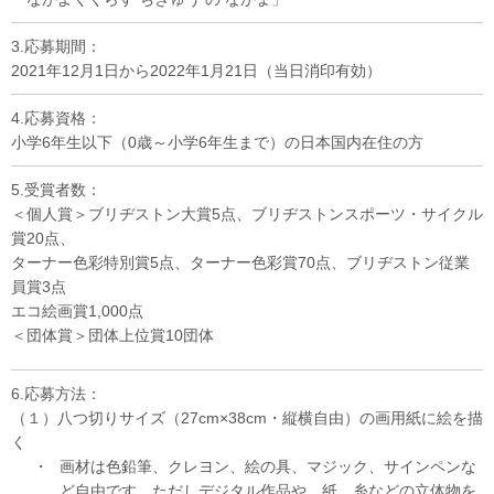
3.応募期間：
2021年12月1日から2022年1月21日（当日消印有効）
4.応募資格：
小学6年生以下（0歳～小学6年生まで）の日本国内在住の方
5.受賞者数：
＜個人賞＞ブリヂストン大賞5点、ブリヂストンスポーツ・サイクル
賞20点、
ターナー色彩特別賞5点、ターナー色彩賞70点、ブリヂストン従業
員賞3点
エコ絵画賞1,000点
＜団体賞＞団体上位賞10団体
6.応募方法：
（１）八つ切りサイズ（27cm×38cm・縦横自由）の画用紙に絵を描
く
・
画材は色鉛筆、クレヨン、絵の具、マジック、サインペンな
ど自由です。ただしデジタル作品や、紙、糸などの立体物を