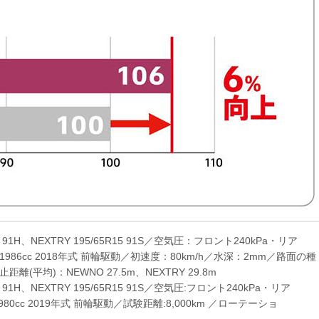
91H、NEXTRY 195/65R15 91S／空気圧：フロント240kPa・リア
G 1986cc 2018年式 前輪駆動／初速度：80km/h／水深：2mm／路面の種
(平均)：NEWNO 27.5m、NEXTRY 29.8m
91H、NEXTRY 195/65R15 91S／空気圧:フロント240kPa・リア
1980cc 2019年式 前輪駆動／試験距離:8,000km ／ローテーショ