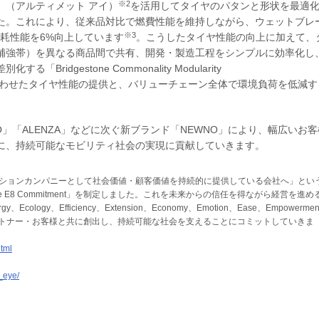
※2
」（アルティメット アイ）
を活用してタイヤのパタンと形状を最適
た。これにより、従来品対比で燃費性能を維持しながら、ウェットブレ
※3
摩耗性能を6%向上しています
。こうしたタイヤ性能の向上に加えて、
補強帯）を異なる商品間で共有、開発・製造工程をシンプルに効率化し
dgestone Commonality Modularity
お客様に合わせたタイヤ性能の提供と、バリューチェーン全体で環境負荷を低減す
「ALENZA」などに次ぐ新ブランド「NEWNO」により、幅広いお客
に、持続可能なモビリティ社会の実現に貢献していきます。
ューションカンパニーとして社会価値・顧客価値を持続的に提供している会社へ」とい
e E8 Commitment」を制定しました。これを未来からの信任を得ながら経営を進め
y、Efficiency、Extension、Economy、Emotion、Ease、Empowermen
トナー・お客様と共に創出し、持続可能な社会を支えることにコミットしていきま
tml
_eye/