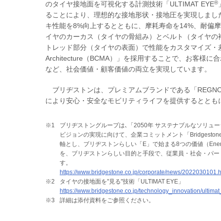
®
のタイヤ接地面を可視化する計測技術「ULTIMAT EYE
ることにより、理想的な接地形状・接地圧を実現しまし
キ性能を8%向上するとともに、摩耗寿命を14%、耐偏
イヤのカーカス（タイヤの骨組み）とベルト（タイヤの
トレッド部分（タイヤの表面）で性能をカスタマイズ・差別化する「Bri
Architecture（BCMA）」を採用することで、
など、社会価値・顧客価値の両立を実現しています。
ブリヂストンは、プレミアムブランドである「REGNO」
により安心・安全なモビリティライフを提供するととも
※1
ブリヂストングループは､「2050年 サステナブルなソリ
ビジョンの実現に向けて、企業コミットメント「Bridgeston
軸とし、ブリヂストンらしい「E」で始まる8つの価値（Energy、Ecolog
を、ブリヂストンらしい目的と手段で、従業員・社会・パー
す。
https://www.bridgestone.co.jp/corporate/news/2022030101.h
※2
タイヤの接地面を"見る"技術「ULTIMAT EYE」
https://www.bridgestone.co.jp/technology_innovation/ultimat
※3
詳細は添付資料をご参照ください。