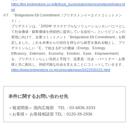
https://tire.bridgestone.co.jp/tb/truck_bus/solution/servicenetwork/index.ht
ml
※7
「Bridgestone E8 Commitment（ブリヂストンイーエイトコミットメン
ト）」
ブリヂストンは､「2050年 サステナブルなソリューションカンパニーとし
て社会価値・顧客価値を持続的に提供している会社へ」というビジョンの
実現に向けて、企業コミットメント「Bridgestone E8 Commitment」を制
定しました。これを未来からの信任を得ながら経営を進める軸とし、ブリ
ヂストンらしい「E」で始まる8つの価値（Energy、Ecology、
Efficiency、Extension、Economy、Emotion、Ease、Empowerment）
を、ブリヂストンらしい目的と手段で、従業員・社会・パートナー・お客
様と共に創出し、持続可能な社会を支えることにコミットしていきます。
https://www.bridgestone.co.jp/corporate/news/2022030101.html
本件に関するお問い合わせ先
＜報道関係＞ 国内広報部 TEL：03-6836-3333
＜お客様＞ お客様相談室 TEL：0120-39-2936