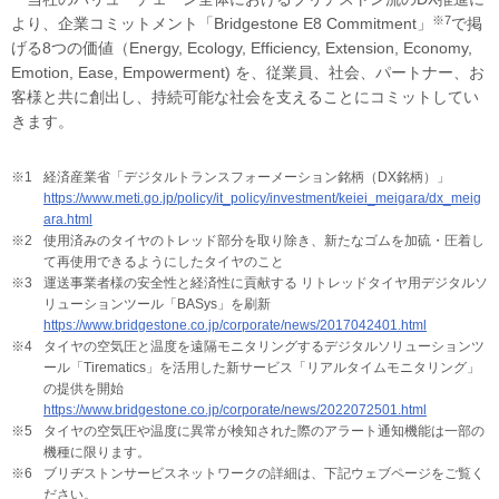
※7
より、企業コミットメント「Bridgestone E8 Commitment」
で掲
げる8つの価値（Energy, Ecology, Efficiency, Extension, Economy,
Emotion, Ease, Empowerment) を、従業員、社会、パートナー、お
客様と共に創出し、持続可能な社会を支えることにコミットしてい
きます。
※1
経済産業省「デジタルトランスフォーメーション銘柄（DX銘柄）」
https://www.meti.go.jp/policy/it_policy/investment/keiei_meigara/dx_meig
ara.html
※2
使用済みのタイヤのトレッド部分を取り除き、新たなゴムを加硫・圧着し
て再使用できるようにしたタイヤのこと
※3
運送事業者様の安全性と経済性に貢献する リトレッドタイヤ用デジタルソ
リューションツール「BASys」を刷新
https://www.bridgestone.co.jp/corporate/news/2017042401.html
※4
タイヤの空気圧と温度を遠隔モニタリングするデジタルソリューションツ
ール「Tirematics」を活用した新サービス「リアルタイムモニタリング」
の提供を開始
https://www.bridgestone.co.jp/corporate/news/2022072501.html
※5
タイヤの空気圧や温度に異常が検知された際のアラート通知機能は一部の
機種に限ります。
※6
ブリヂストンサービスネットワークの詳細は、下記ウェブページをご覧く
ださい。