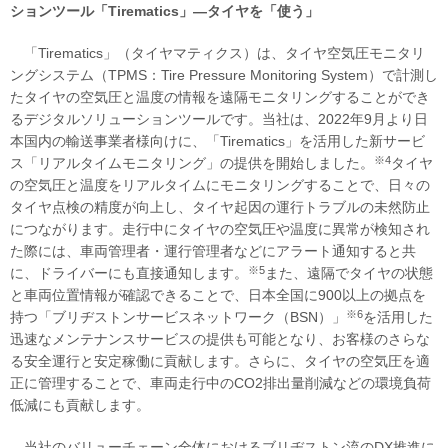
ションツール「Tirematics」―タイヤを「使う」
「Tirematics」（タイヤマティクス）は、タイヤ空気圧モニタリ
ングシステム（TPMS：Tire Pressure Monitoring System）で計測し
たタイヤの空気圧と温度の情報を遠隔モニタリングすることができ
るデジタルソリューションツールです。当社は、2022年9月より日
本国内の輸送事業者様向けに、「Tirematics」を活用した新サービ
※4
ス「リアルタイムモニタリング」の提供を開始しました。
タイヤ
の空気圧と温度をリアルタイムにモニタリングすることで、日々の
タイヤ点検の精度が向上し、タイヤ起因の運行トラブルの未然防止
につながります。走行中にタイヤの空気圧や温度に異常が検知され
た際には、車両管理者・運行管理者などにアラート通知すると共
※5
に、ドライバーにも直接通知します。
また、遠隔でタイヤの状態
と車両位置情報が確認できることで、日本全国に900以上の拠点を
※6
持つ「ブリヂストンサービスネットワーク（BSN）」
を活用した
迅速なメンテナンスサービスの提供も可能となり、お客様のさらな
る安全運行と安定稼働に貢献します。さらに、タイヤの空気圧を適
正に管理することで、車両走行中のCO2排出量削減などの環境負荷
低減にも貢献します。
当社のバリューチェーン全体におけるブリヂストン流のDX推進に