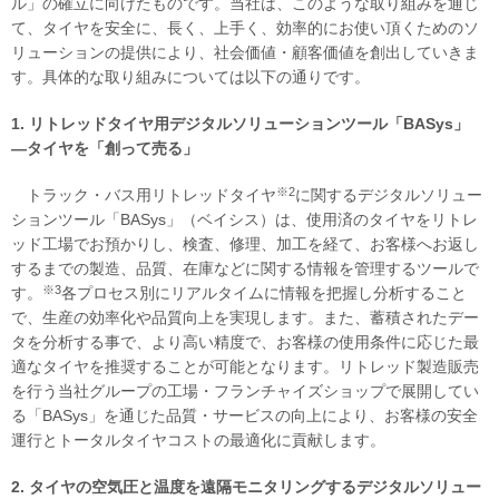
ル」の確立に向けたものです。当社は、このような取り組みを通じ
て、タイヤを安全に、長く、上手く、効率的にお使い頂くためのソ
リューションの提供により、社会価値・顧客価値を創出していきま
す。具体的な取り組みについては以下の通りです。
1. リトレッドタイヤ用デジタルソリューションツール「BASys」
―タイヤを「創って売る」
※2
トラック・バス用リトレッドタイヤ
に関するデジタルソリュー
ションツール「BASys」（ベイシス）は、使用済のタイヤをリトレ
ッド工場でお預かりし、検査、修理、加工を経て、お客様へお返し
するまでの製造、品質、在庫などに関する情報を管理するツールで
※3
す。
各プロセス別にリアルタイムに情報を把握し分析すること
で、生産の効率化や品質向上を実現します。また、蓄積されたデー
タを分析する事で、より高い精度で、お客様の使用条件に応じた最
適なタイヤを推奨することが可能となります。リトレッド製造販売
を行う当社グループの工場・フランチャイズショップで展開してい
る「BASys」を通じた品質・サービスの向上により、お客様の安全
運行とトータルタイヤコストの最適化に貢献します。
2. タイヤの空気圧と温度を遠隔モニタリングするデジタルソリュー