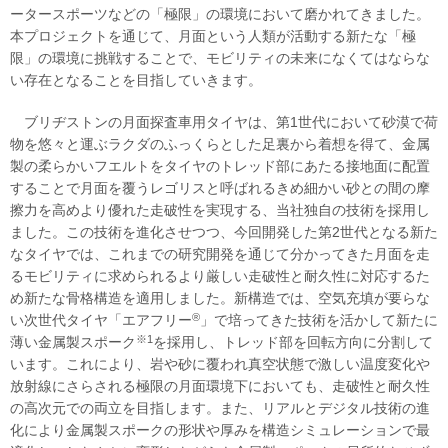
ータースポーツなどの「極限」の環境において磨かれてきました。
本プロジェクトを通じて、月面という人類が活動する新たな「極
限」の環境に挑戦することで、モビリティの未来になくてはならな
い存在となることを目指していきます。
ブリヂストンの月面探査車用タイヤは、第1世代において砂漠で荷
物を悠々と運ぶラクダのふっくらとした足裏から着想を得て、金属
製の柔らかいフエルトをタイヤのトレッド部にあたる接地面に配置
することで月面を覆うレゴリスと呼ばれるきめ細かい砂との間の摩
擦力を高めより優れた走破性を実現する、当社独自の技術を採用し
ました。この技術を進化させつつ、今回開発した第2世代となる新た
なタイヤでは、これまでの研究開発を通じて分かってきた月面を走
るモビリティに求められるより厳しい走破性と耐久性に対応するた
め新たな骨格構造を適用しました。新構造では、空気充填が要らな
®
い次世代タイヤ「エアフリー
」で培ってきた技術を活かして新たに
※1
薄い金属製スポーク
を採用し、トレッド部を回転方向に分割して
います。これにより、岩や砂に覆われ真空状態で激しい温度変化や
放射線にさらされる極限の月面環境下においても、走破性と耐久性
の高次元での両立を目指します。また、リアルとデジタル技術の進
化により金属製スポークの形状や厚みを構造シミュレーションで最