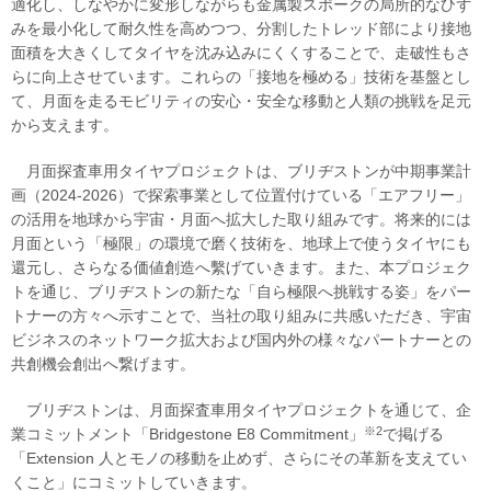
適化し、しなやかに変形しながらも金属製スポークの局所的なひず
みを最小化して耐久性を高めつつ、分割したトレッド部により接地
面積を大きくしてタイヤを沈み込みにくくすることで、走破性もさ
らに向上させています。これらの「接地を極める」技術を基盤とし
て、月面を走るモビリティの安心・安全な移動と人類の挑戦を足元
から支えます。
月面探査車用タイヤプロジェクトは、ブリヂストンが中期事業計
画（2024-2026）で探索事業として位置付けている「エアフリー」
の活用を地球から宇宙・月面へ拡大した取り組みです。将来的には
月面という「極限」の環境で磨く技術を、地球上で使うタイヤにも
還元し、さらなる価値創造へ繫げていきます。また、本プロジェク
トを通じ、ブリヂストンの新たな「自ら極限へ挑戦する姿」をパー
トナーの方々へ示すことで、当社の取り組みに共感いただき、宇宙
ビジネスのネットワーク拡大および国内外の様々なパートナーとの
共創機会創出へ繋げます。
ブリヂストンは、月面探査車用タイヤプロジェクトを通じて、企
※2
業コミットメント「Bridgestone E8 Commitment」
で掲げる
「Extension 人とモノの移動を止めず、さらにその革新を支えてい
くこと」にコミットしていきます。