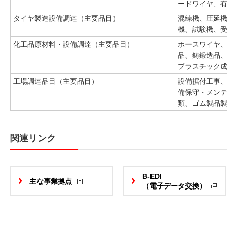
ードワイヤ、
タイヤ製造設備調達（主要品目）
混練機、圧延
機、試験機、
化工品原材料・設備調達（主要品目）
ホースワイヤ、P
品、鋳鍛造品
プラスチック
工場調達品目（主要品目）
設備据付工事
備保守・メン
類、ゴム製品
関連リンク
B-EDI
主な事業拠点
（電子データ交換）