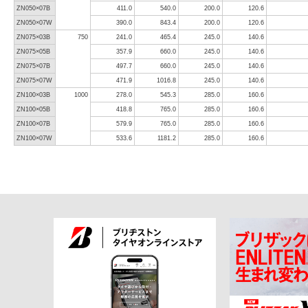
ZN050×07B
411.0
540.0
200.0
120.6
ZN050×07W
390.0
843.4
200.0
120.6
ZN075×03B
750
241.0
465.4
245.0
140.6
ZN075×05B
357.9
660.0
245.0
140.6
ZN075×07B
497.7
660.0
245.0
140.6
ZN075×07W
471.9
1016.8
245.0
140.6
ZN100×03B
1000
278.0
545.3
285.0
160.6
ZN100×05B
418.8
765.0
285.0
160.6
ZN100×07B
579.9
765.0
285.0
160.6
ZN100×07W
533.6
1181.2
285.0
160.6