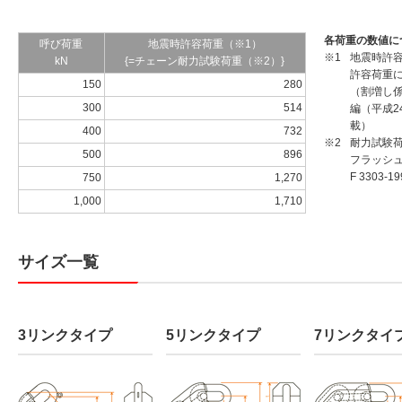
各荷重の数値に
呼び荷重
地震時許容荷重（※1）
※1
地震時許
kN
{=チェーン耐力試験荷重（※2）}
許容荷重に
150
280
（割増し
300
514
編（平成2
載）
400
732
※2
耐力試験
500
896
フラッシュ
F 3303-
750
1,270
1,000
1,710
サイズ一覧
3リンクタイプ
5リンクタイプ
7リンクタイ