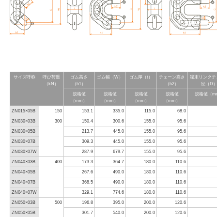
サイズ呼称
呼び荷重
ゴム高さ
ゴム幅（W）
ゴム厚（t）
チェーン高さ
端末リンクチ
（kN）
（h1）
（h2）
径（D
規格値
規格値
規格値
規格値
規格値（m
（mm）
（mm）
（mm）
（mm）
ZN015×05B
150
153.1
335.0
115.0
68.0
ZN030×03B
300
150.4
300.6
155.0
95.6
ZN030×05B
213.7
445.0
155.0
95.6
ZN030×07B
309.3
445.0
155.0
95.6
ZN030×07W
287.9
679.7
155.0
95.6
ZN040×03B
400
173.3
364.7
180.0
110.6
ZN040×05B
267.6
490.0
180.0
110.6
ZN040×07B
368.5
490.0
180.0
110.6
ZN040×07W
329.1
774.6
180.0
110.6
ZN050×03B
500
196.8
395.0
200.0
120.6
ZN050×05B
301.7
540.0
200.0
120.6